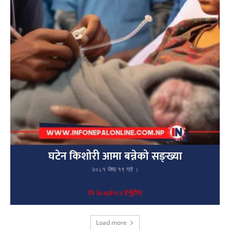
घटेन किशोरी आमा बन्नेको सङ्ख्या
२०८१ जेष्ठ १९ गते ।
IN Graphics हेर्नुहोस्
Load more