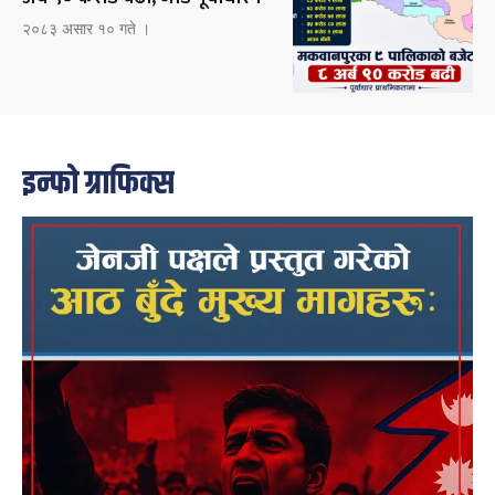
२०८३ असार १० गते ।
इन्फो ग्राफिक्स