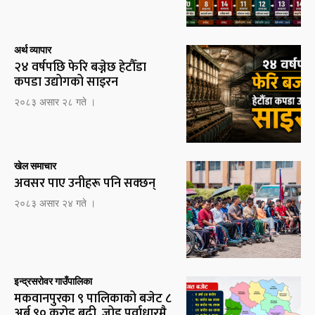
अर्थ व्यापार
२४ वर्षपछि फेरि बज्नेछ हेटौँडा
कपडा उद्योगको साइरन
२०८३ असार २८ गते ।
खेल समाचार
अवसर पाए उनीहरू पनि सक्छन्
२०८३ असार २४ गते ।
इन्द्रसरोवर गाउँपालिका
मकवानपुरका ९ पालिकाको बजेट ८
अर्ब ९० करोड बढी, जोड पूर्वाधारमै