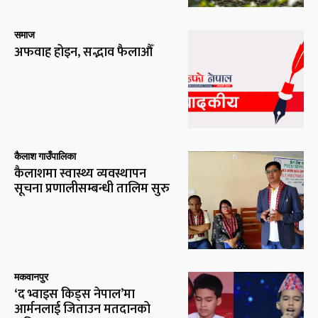
समाज
अफवाह होइन, सद्भाव फैलाऔँ
कैलाश गाउँपालिका
कैलाशमा स्वास्थ्य व्यवस्थापन
सूचना प्रणालीसम्बन्धी तालिम सुरु
मकवानपुर
‘द भ्वाइस किड्स नेपाल’मा
आर्मनलाई जिताउन मतदानको