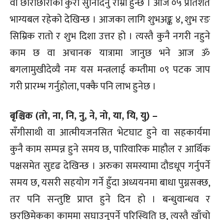
वा छोराछोरीका कुरा सुनिदिनु राम्रो हुन्छ । आज ०५ प्रतिशत
भाग्यबल रहेको देखिन्छ । आजका लागि शुभअङ्क ४, शुभ रङ
सिम्रिक रातो र शुभ दिशा उत्तर हो । त्यस्तै कुनै नगरी नहुने
काम छ वा अचानक यात्रामा जानुछ भने आज ॐ
बगलामुखीदेव्यै नमः यस मन्त्रलाई कम्तीमा ०९ पटक जाप
गरी प्रारम्भ गर्नुहोला, पक्कै पनि लाभ हुनेछ ।
बृश्चिक (तो, ना, नि, नु, ने, नो, या, यि, यु) –
सँगीसाथी वा आत्मीयजनसित भेटघाट हुने वा सहकार्यमा
कुनै काम सम्पन्न हुने समय छ, पारिवारिक माहौल र आर्थिक
पक्षसमेत सुदृढ देखिन्छ । अरुका समस्यामा दौडधूप गर्नुपर्ने
समय छ, यसरी सहयोग गर्ने हुँदा अध्ययनमा बाधा पुग्नसक्छ,
तर पनि सन्तुष्टि प्राप्त हुने दिन हो । बन्धुवान्धव र
छरछिमेकका काममा सघाउनुपर्ने परिस्थिति छ, त्यस्तै खाँचो