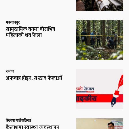
मकवानपुर
सामुदायिक वनमा बोराभित्र
महिलाको शव फेला
समाज
अफवाह होइन, सद्भाव फैलाऔँ
कैलाश गाउँपालिका
कैलाशमा स्वास्थ्य व्यवस्थापन