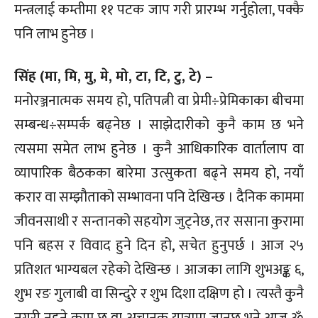
मन्त्रलाई कम्तीमा ११ पटक जाप गरी प्रारम्भ गर्नुहोला, पक्कै
पनि लाभ हुनेछ ।
सिंह (मा, मि, मु, मे, मो, टा, टि, टु, टे) –
मनोरञ्जनात्मक समय हो, पतिपत्नी वा प्रेमी÷प्रेमिकाका बीचमा
सम्बन्ध÷सम्पर्क बढ्नेछ । साझेदारीको कुनै काम छ भने
त्यसमा समेत लाभ हुनेछ । कुनै आधिकारिक वार्तालाप वा
व्यापारिक बैठकका बारेमा उत्सुकता बढ्ने समय हो, नयाँ
करार वा सम्झौताको सम्भावना पनि देखिन्छ । दैनिक काममा
जीवनसाथी र सन्तानको सहयोग जुट्नेछ, तर ससाना कुरामा
पनि बहस र विवाद हुने दिन हो, सचेत हुनुपर्छ । आज २५
प्रतिशत भाग्यबल रहेको देखिन्छ । आजका लागि शुभअङ्क ६,
शुभ रङ गुलाबी वा सिन्दुरे र शुभ दिशा दक्षिण हो । त्यस्तै कुनै
नगरी नहुने काम छ वा अचानक यात्रामा जानुछ भने आज ॐ