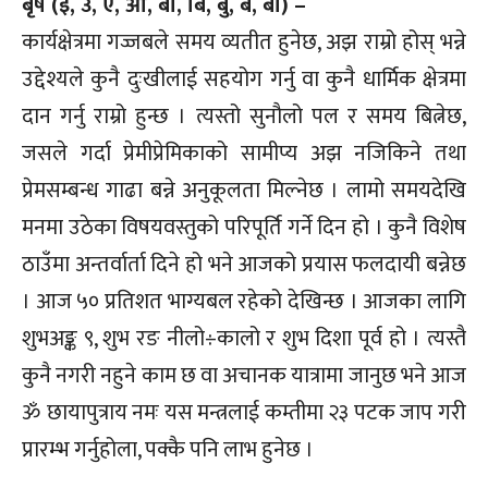
बृष (इ, उ, ए, ओ, बा, बि, बु, बे, बो) –
कार्यक्षेत्रमा गज्जबले समय व्यतीत हुनेछ, अझ राम्रो होस् भन्ने
उद्देश्यले कुनै दुःखीलाई सहयोग गर्नु वा कुनै धार्मिक क्षेत्रमा
दान गर्नु राम्रो हुन्छ । त्यस्तो सुनौलो पल र समय बित्नेछ,
जसले गर्दा प्रेमीप्रेमिकाको सामीप्य अझ नजिकिने तथा
प्रेमसम्बन्ध गाढा बन्ने अनुकूलता मिल्नेछ । लामो समयदेखि
मनमा उठेका विषयवस्तुको परिपूर्ति गर्ने दिन हो । कुनै विशेष
ठाउँमा अन्तर्वार्ता दिने हो भने आजको प्रयास फलदायी बन्नेछ
। आज ५० प्रतिशत भाग्यबल रहेको देखिन्छ । आजका लागि
शुभअङ्क ९, शुभ रङ नीलो÷कालो र शुभ दिशा पूर्व हो । त्यस्तै
कुनै नगरी नहुने काम छ वा अचानक यात्रामा जानुछ भने आज
ॐ छायापुत्राय नमः यस मन्त्रलाई कम्तीमा २३ पटक जाप गरी
प्रारम्भ गर्नुहोला, पक्कै पनि लाभ हुनेछ ।