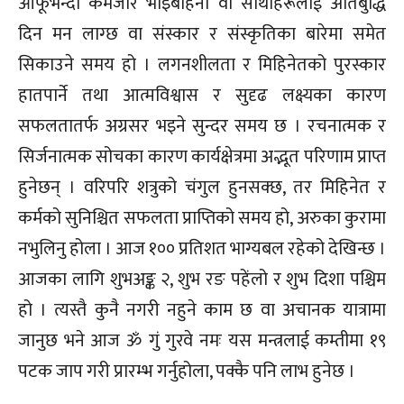
आफूभन्दा कमजोर भाइबहिनी वा साथीहरूलाई अर्तिबुद्धि
दिन मन लाग्छ वा संस्कार र संस्कृतिका बारेमा समेत
सिकाउने समय हो । लगनशीलता र मिहिनेतको पुरस्कार
हातपार्ने तथा आत्मविश्वास र सुदृढ लक्ष्यका कारण
सफलतातर्फ अग्रसर भइने सुन्दर समय छ । रचनात्मक र
सिर्जनात्मक सोचका कारण कार्यक्षेत्रमा अद्भूत परिणाम प्राप्त
हुनेछन् । वरिपरि शत्रुको चंगुल हुनसक्छ, तर मिहिनेत र
कर्मको सुनिश्चित सफलता प्राप्तिको समय हो, अरुका कुरामा
नभुलिनु होला । आज १०० प्रतिशत भाग्यबल रहेको देखिन्छ ।
आजका लागि शुभअङ्क २, शुभ रङ पहेंलो र शुभ दिशा पश्चिम
हो । त्यस्तै कुनै नगरी नहुने काम छ वा अचानक यात्रामा
जानुछ भने आज ॐ गुं गुरवे नमः यस मन्त्रलाई कम्तीमा १९
पटक जाप गरी प्रारम्भ गर्नुहोला, पक्कै पनि लाभ हुनेछ ।