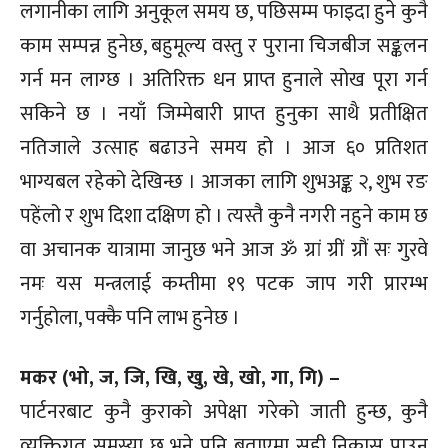
लगानीका लागि अनुकूल समय छ, पछिसम्म फाइदा हुने कुनै
काम सम्पन्न हुनेछ, बहुमूल्य वस्तु र पुराना चिजबीज सङ्कलन
गर्न मन लाग्छ । अतिरिक्त धन प्राप्त हुनाले सोख पूरा गर्न
सकिने छ । नयाँ जिम्मेबारी प्राप्त हुनुका साथै प्रतीक्षित
नतिजाले उत्साह बढाउने समय हो । आज ६० प्रतिशत
भाग्यबल रहेको देखिन्छ । आजका लागि शुभअङ्क २, शुभ रङ
पहेंलो र शुभ दिशा दक्षिण हो । त्यस्तै कुनै नगरी नहुने काम छ
वा अचानक यात्रामा जानुछ भने आज ॐ ग्रां ग्रीं ग्रौं सः गुरवे
नमः यस मन्त्रलाई कम्तीमा १९ पटक जाप गरी प्रारम्भ
गर्नुहोला, पक्कै पनि लाभ हुनेछ ।
मकर (भो, ज, जि, खि, खु, खे, खो, गा, गि) –
पार्टनरबाट कुनै कुराको अपेक्षा गरेको जाती हुन्छ, कुनै
व्यक्तिगत समस्या छ भने पनि बताएमा सही निकास पाउन