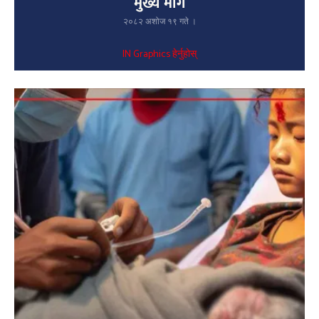
मुख्य माग
२०८२ अशोज १९ गते ।
IN Graphics हेर्नुहोस्