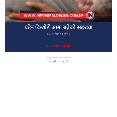
घटेन किशोरी आमा बन्नेको सङ्ख्या
२०८१ जेष्ठ १९ गते ।
IN Graphics हेर्नुहोस्
Load more