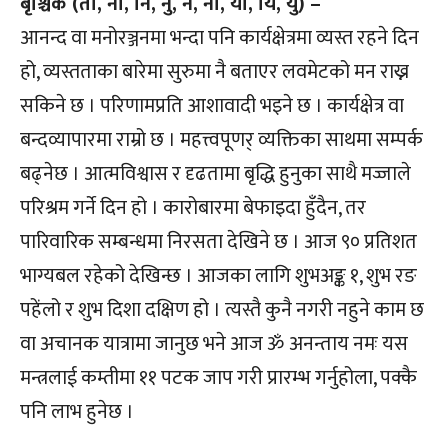
बृश्चिक (तो, ना, नि, नु, ने, नो, या, यि, यु) –
आनन्द वा मनोरञ्जनमा भन्दा पनि कार्यक्षेत्रमा व्यस्त रहने दिन
हो, व्यस्तताका बारेमा सुरुमा नै बताएर लवमेटको मन राख्न
सकिने छ । परिणामप्रति आशावादी भइने छ । कार्यक्षेत्र वा
बन्दव्यापारमा राम्रो छ । महत्त्वपूणर् व्यक्तिका साथमा सम्पर्क
बढ्नेछ । आत्मविश्वास र दृढतामा बृद्धि हुनुका साथै मज्जाले
परिश्रम गर्ने दिन हो । कारोबारमा बेफाइदा हुँदैन, तर
पारिवारिक सम्बन्धमा निरसता देखिने छ । आज ९० प्रतिशत
भाग्यबल रहेको देखिन्छ । आजका लागि शुभअङ्क १, शुभ रङ
पहेंलो र शुभ दिशा दक्षिण हो । त्यस्तै कुनै नगरी नहुने काम छ
वा अचानक यात्रामा जानुछ भने आज ॐ अनन्ताय नमः यस
मन्त्रलाई कम्तीमा ११ पटक जाप गरी प्रारम्भ गर्नुहोला, पक्कै
पनि लाभ हुनेछ ।