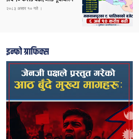
२०८३ असार १० गते ।
इन्फो ग्राफिक्स