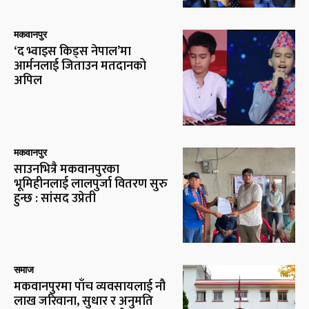
मकवानपुर
‘द भ्वाइस किड्स नेपाल’मा
आर्मनलाई जिताउन मतदानको
अपिल
मकवानपुर
साउनभित्रै मकवानपुरका
भूमिहीनलाई लालपुर्जा वितरण सुरु
हुन्छ : सांसद उप्रेती
समाज
मकवानपुरमा पाँच व्यवसायलाई नौ
लाख जरिवाना, सुधार र अनुमति