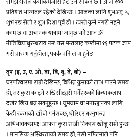
समझदारीले कमीकमजोरी हटाउन सकिने छ । आज १००
प्रतिशत भाग्यबल रहेको देखिन्छ । आजका लागि शुभअङ्क ५,
शुभ रङ सेतो र शुभ दिशा पूर्व हो । त्यस्तै कुनै नगरी नहुने
काम छ वा अचानक यात्रामा जानुछ भने आज ॐ
नीतिविद्याधुरन्धराय नमः यस मन्त्रलाई कम्तीमा ११ पटक जाप
गरी प्रारम्भ गर्नुहोला, पक्कै पनि लाभ हुनेछ ।
बृष (इ, उ, ए, ओ, बा, बि, बु, बे, बो) –
घरपरिवारमा राम्रो देखिन्छ, विभिन्न कुराको लाभ पाउने समय
हो, तर कुरा काट्ने र खिसीट्युरी गर्नेहरूको क्रियाकलाप
देखेर खिन्न बन्न सक्नुहुन्छ । घुमघाम वा मनोरञ्जनका लागि
केही रकमको खाँचो पर्नसक्छ, घोरिएर बस्नुभन्दा
अभिभावकसमक्ष आफ्ना कुरा राखी निकास खोज्नु राम्रो हुन्छ
। मानसिक अस्थिरताको समय हो, मेसो नमिल्नाले पनि