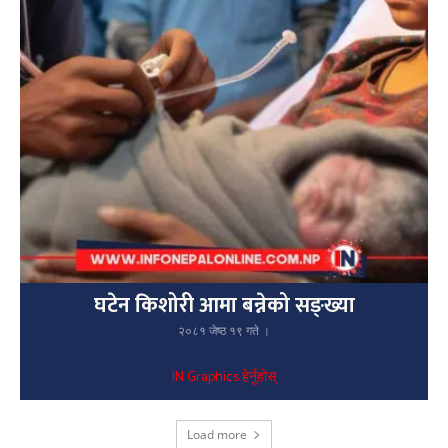
घटेन किशोरी आमा बन्नेको सङ्ख्या
२०८१ जेष्ठ १९ गते ।
IN Graphics हेर्नुहोस्
Load more