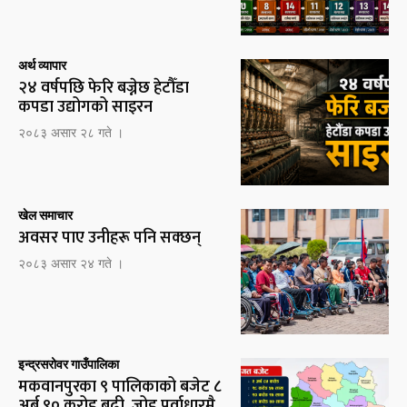
अर्थ व्यापार
२४ वर्षपछि फेरि बज्नेछ हेटौँडा
कपडा उद्योगको साइरन
२०८३ असार २८ गते ।
खेल समाचार
अवसर पाए उनीहरू पनि सक्छन्
२०८३ असार २४ गते ।
इन्द्रसरोवर गाउँपालिका
मकवानपुरका ९ पालिकाको बजेट ८
अर्ब ९० करोड बढी, जोड पूर्वाधारमै