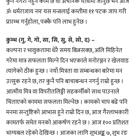
कुनै नगरी नहुने काम छ वा अचानक यात्रामा जानुछ भने आज
ॐ धर्मराजाय नमः यस मन्त्रलाई कम्तीमा ११ पटक जाप गरी
प्रारम्भ गर्नुहोला, पक्कै पनि लाभ हुनेछ ।
कुम्भ (गु, गे, गो, सा, सि, सु, से, सो, द) –
कल्पना र भावुकतामा धेरै समय बित्नसक्छ, अलि मिहिनेत
गरेमा मात्र सफलता मिल्ने दिन भएकाले मनोरञ्जन र खेलवाड
त्यागेको ठीक हुन्छ । नयाँ मित्रता वा सम्बन्धका बारेमा मन
उत्सुक रहने छ, तर कुनै पनि बाचाबन्धन नगर्नु राम्रो हुन्छ ।
आत्मीय मित्र वा विपरीतलिङ्गी सहकर्मीको साथ पाउनाले
चिताएको काममा सफलता मिल्नेछ । कामको चाप बढे पनि
मनमा सन्तुष्टिको आभास हुने राम्रो दिन छ, आज गैरलाभकारी
कामतर्फ समेत मनको आकर्षण रहने छ । आज १०० प्रतिशत
भाग्यबल रहेको देखिन्छ । आजका लागि शुभअङ्क ७, शुभ रङ