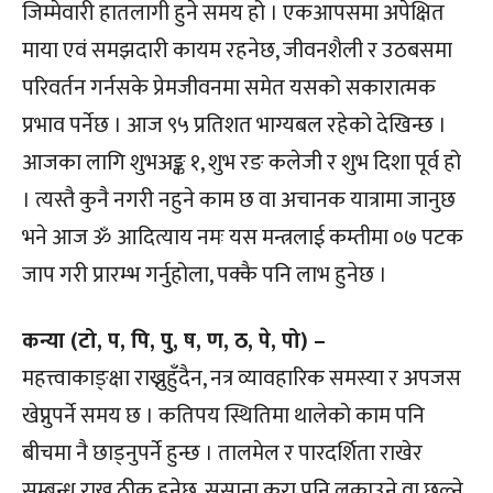
जिम्मेवारी हातलागी हुने समय हो । एकआपसमा अपेक्षित
माया एवं समझदारी कायम रहनेछ, जीवनशैली र उठबसमा
परिवर्तन गर्नसके प्रेमजीवनमा समेत यसको सकारात्मक
प्रभाव पर्नेछ । आज ९५ प्रतिशत भाग्यबल रहेको देखिन्छ ।
आजका लागि शुभअङ्क १, शुभ रङ कलेजी र शुभ दिशा पूर्व हो
। त्यस्तै कुनै नगरी नहुने काम छ वा अचानक यात्रामा जानुछ
भने आज ॐ आदित्याय नमः यस मन्त्रलाई कम्तीमा ०७ पटक
जाप गरी प्रारम्भ गर्नुहोला, पक्कै पनि लाभ हुनेछ ।
कन्या (टो, प, पि, पु, ष, ण, ठ, पे, पो) –
महत्त्वाकाङ्क्षा राख्नुहुँदैन, नत्र व्यावहारिक समस्या र अपजस
खेप्नुपर्ने समय छ । कतिपय स्थितिमा थालेको काम पनि
बीचमा नै छाड्नुपर्ने हुन्छ । तालमेल र पारदर्शिता राखेर
सम्बन्ध राख्नु ठीक हुनेछ, ससाना कुरा पनि लुकाउने वा छल्ने