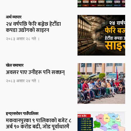
अर्थ व्यापार
२४ वर्षपछि फेरि बज्नेछ हेटौँडा
कपडा उद्योगको साइरन
२०८३ असार २८ गते ।
खेल समाचार
अवसर पाए उनीहरू पनि सक्छन्
२०८३ असार २४ गते ।
इन्द्रसरोवर गाउँपालिका
मकवानपुरका ९ पालिकाको बजेट ८
अर्ब ९० करोड बढी, जोड पूर्वाधारमै