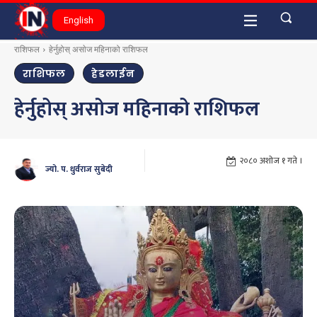
English
राशिफल
हेर्नुहोस् असाेज महिनाको राशिफल
राशिफल
हेडलाईन
हेर्नुहोस् असाेज महिनाको राशिफल
२०८० अशोज १ गते ।
ज्यो. प. धुर्वराज सुबेदी