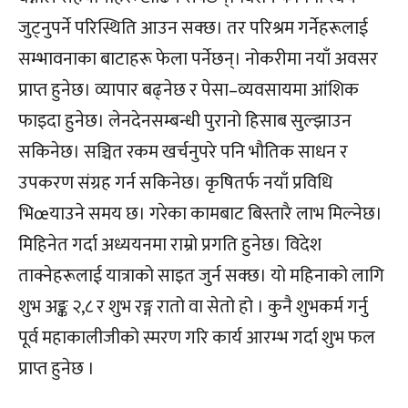
जुट्नुपर्ने परिस्थिति आउन सक्छ। तर परिश्रम गर्नेहरूलाई
सम्भावनाका बाटाहरू फेला पर्नेछन्। नोकरीमा नयाँ अवसर
प्राप्त हुनेछ। व्यापार बढ्नेछ र पेसा–व्यवसायमा आंशिक
फाइदा हुनेछ। लेनदेनसम्बन्धी पुरानो हिसाब सुल्झाउन
सकिनेछ। सञ्चित रकम खर्चनुपरे पनि भौतिक साधन र
उपकरण संग्रह गर्न सकिनेछ। कृषितर्फ नयाँ प्रविधि
भिœयाउने समय छ। गरेका कामबाट बिस्तारै लाभ मिल्नेछ।
मिहिनेत गर्दा अध्ययनमा राम्रो प्रगति हुनेछ। विदेश
ताक्नेहरूलाई यात्राको साइत जुर्न सक्छ। यो महिनाको लागि
शुभ अङ्क २,८ र शुभ रङ्ग रातो वा सेतो हो । कुनै शुभकर्म गर्नु
पूर्व महाकालीजीको स्मरण गरि कार्य आरम्भ गर्दा शुभ फल
प्राप्त हुनेछ ।