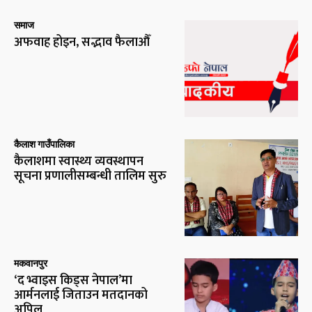
समाज
अफवाह होइन, सद्भाव फैलाऔँ
कैलाश गाउँपालिका
कैलाशमा स्वास्थ्य व्यवस्थापन
सूचना प्रणालीसम्बन्धी तालिम सुरु
मकवानपुर
‘द भ्वाइस किड्स नेपाल’मा
आर्मनलाई जिताउन मतदानको
अपिल