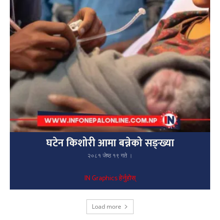
घटेन किशोरी आमा बन्नेको सङ्ख्या
२०८१ जेष्ठ १९ गते ।
IN Graphics हेर्नुहोस्
Load more