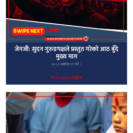
जेनजी: सुदन गुरुङपक्षले प्रस्तुत गरेको आठ बुँदे
मुख्य माग
२०८२ अशोज १९ गते ।
IN Graphics हेर्नुहोस्