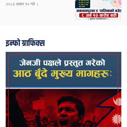
२०८३ असार १० गते ।
इन्फो ग्राफिक्स