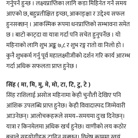
गर्नुपर्ने हुन्छ । लक्ष्यप्राप्तिका लागि कडा मिहिनेत गर्ने समय
आएको छ, बहुप्रतीक्षित इच्छा, आकाङ्क्षा र उद्देश्य सफल
हुनसक्छन् । आकस्मिक रूपमा धनप्राप्तिको सम्भावना समेत
छ । बाटो काट्दा वा यात्रा गर्दा पनि सचेत हुनुपर्नेछ । यो
महिनाको लागि शुभ अङ्क ७,८ र शुभ रङ्ग रातो वा निलो हो ।
कुनै शुभकर्म गर्नु पूर्व महालक्ष्मीजीको दर्शन गरि कार्य आरम्भ
गर्दा अधिक सफलता प्राप्त हुनेछ ।
सिंह ( मा, मि, मु, मे, मो, टा, टि, टु, टे )
सिंह राशिलाई असोज महिनामा केही चुनौती देखिए पनि
आंशिक उपलब्धि प्राप्त हुनेछ। केही विवादास्पद जिम्मेवारी
आउनेछन्। आलोचकहरूले समय–समयमा दुःख दिनेछन्।
यात्रा र किनमेलमा अधिक खर्च हुनेछ। वाणीको लय कठोर
बन्नाले सहयोगीहरू टाढिन सक्छन्। विशेष काममा स्वयं