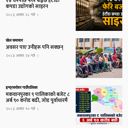
२४ वर्षपछि फेरि बज्नेछ हेटौँडा
कपडा उद्योगको साइरन
२०८३ असार २८ गते ।
खेल समाचार
अवसर पाए उनीहरू पनि सक्छन्
२०८३ असार २४ गते ।
इन्द्रसरोवर गाउँपालिका
मकवानपुरका ९ पालिकाको बजेट ८
अर्ब ९० करोड बढी, जोड पूर्वाधारमै
२०८३ असार १० गते ।