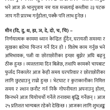
भने आज ॐ भानुपुत्राय नमः यस मन्त्रलाई कम्तीमा २३ पटक
जाप गरी प्रारम्भ गर्नुहोला, पक्कै पनि लाभ हुनेछ ।
मीन (दि, दु, थ, झ, ञ, दे, दो, च, चि) –
निर्णयात्मक काममा ध्यान केन्द्रित हुँदैन, घरायसी समस्या र
सुखका बारेमा चिन्तन गर्ने दिन हो । विशेष काम गर्नुछ भने
अभिभावक, पत्नी वा छोराछोरीका इच्छा बुझेर अघि बढ्नु
ठीक हुन्छ । व्यस्ततामा दिन बित्नेछ, तथापि कामको चापबाट
फुर्सद निकालेर आज केही समय घरपरिवार र छोराछोरीका
लागि छुट्याउनु राम्रो हुन्छ । भेटघाट र कुराकानीका निमित्त
समय र स्थान छनौट गर्न निकै गोपनीयता अपनाउनु होला,
किनभने आज चियोचर्चो गर्नेले तनावमा बृद्धि गर्नेछन् । आज
२५ प्रतिशत भाग्यबल रहेको देखिन्छ । आजका लागि शुभअङ्क