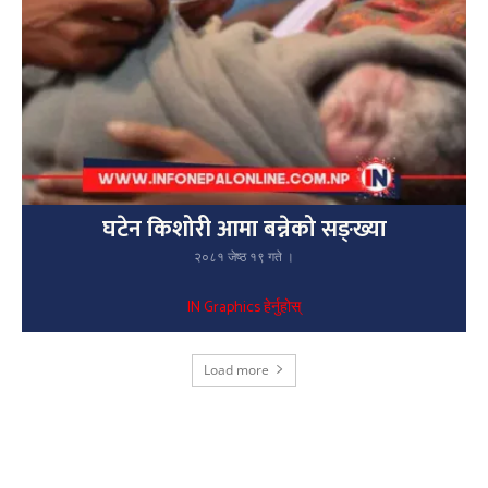
घटेन किशोरी आमा बन्नेको सङ्ख्या
२०८१ जेष्ठ १९ गते ।
IN Graphics हेर्नुहोस्
Load more