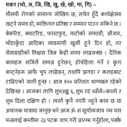
मकर (भो, ज, जि, खि, खु, खे, खो, गा, गि) –
मौसमी रोगको सामान्य जोखिम छ, सचेत हुँदै कार्यक्षेत्रमा
खट्ने समय हो, व्यक्तिगत प्रतिष्ठा र सम्मान पाउन सकिने छ ।
बेकरिङ, क्याटरिङ, फास्टफुड, माटोको सामाग्री, औजार,
भाँडाकुँडा आदिका व्यवसायी खुसी हुने दिन हो, तर
सेवाग्राहीको विश्वास जित्न केही समय लाग्नसक्छ । दैनिक
कामहरू सजिलै सम्पन्न हुनेछन्, होचोहेला गर्ने र कुरा
काट्नेहरू आफै चुप लाग्नेछन्, तथापि झगडा र कलहबाट
टाढिएको जाती हुन्छ । आज १०० प्रतिशत भाग्यबल रहेको
देखिन्छ । आजका लागि शुभअङ्क ६, शुभ रङ ध्वाँसे÷कालो र
शुभ दिशा दक्षिण हो । त्यस्तै कुनै नगरी नहुने काम छ वा
अचानक यात्रामा जानुछ भने आज ॐ शं सूर्यात्मजाय नमः यस
मन्त्रलाई कम्तीमा २३ पटक जाप गरी प्रारम्भ गर्नुहोला, पक्कै