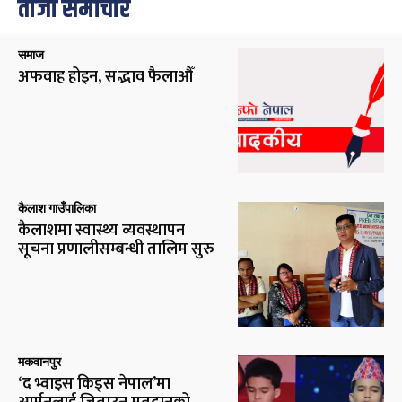
ताजा समाचार
समाज
अफवाह होइन, सद्भाव फैलाऔँ
कैलाश गाउँपालिका
कैलाशमा स्वास्थ्य व्यवस्थापन
सूचना प्रणालीसम्बन्धी तालिम सुरु
मकवानपुर
‘द भ्वाइस किड्स नेपाल’मा