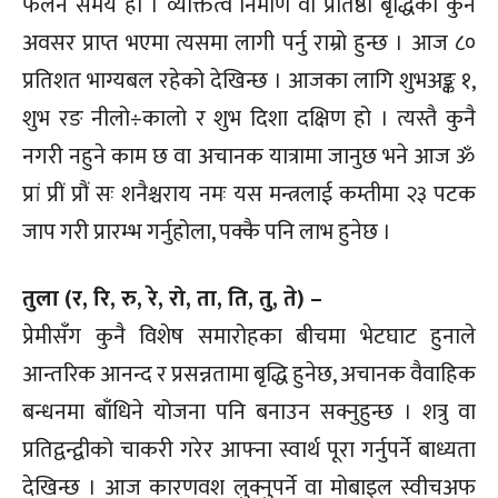
फैलने समय हो । व्यक्तित्व निर्माण वा प्रतिष्ठा बृद्धिको कुनै
अवसर प्राप्त भएमा त्यसमा लागी पर्नु राम्रो हुन्छ । आज ८०
प्रतिशत भाग्यबल रहेको देखिन्छ । आजका लागि शुभअङ्क १,
शुभ रङ नीलो÷कालो र शुभ दिशा दक्षिण हो । त्यस्तै कुनै
नगरी नहुने काम छ वा अचानक यात्रामा जानुछ भने आज ॐ
प्रां प्रीं प्रौं सः शनैश्चराय नमः यस मन्त्रलाई कम्तीमा २३ पटक
जाप गरी प्रारम्भ गर्नुहोला, पक्कै पनि लाभ हुनेछ ।
तुला (र, रि, रु, रे, रो, ता, ति, तु, ते) –
प्रेमीसँग कुनै विशेष समारोहका बीचमा भेटघाट हुनाले
आन्तरिक आनन्द र प्रसन्नतामा बृद्धि हुनेछ, अचानक वैवाहिक
बन्धनमा बाँधिने योजना पनि बनाउन सक्नुहुन्छ । शत्रु वा
प्रतिद्वन्द्वीको चाकरी गरेर आफ्ना स्वार्थ पूरा गर्नुपर्ने बाध्यता
देखिन्छ । आज कारणवश लुक्नुपर्ने वा मोबाइल स्वीचअफ