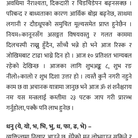
अवधिमा नैराश्यता, दिकदारी र चिडचिडेपन बढ्नसक्छ ।
परिबन्द र बाध्यताका कारण आर्थिक बोझ बढ्नेछ, साथमा
लगानी र दौडधूपको समुचित मूल्यसमेत प्राप्त हुनेछैन ।
नियम÷कानूनसँग असङ्गत विषयवस्तु र गलत काममा
दिलचस्पी राख्नु हुँदैन, साँच्चै भन्ने हो भने आज रिस्क र
जोखिमबाट टाढा भाग्ने दिन हो । आज १० प्रतिशत भाग्यबल
रहेको देखिन्छ । आजका लागि शुभअङ्क ८, शुभ रङ
नीलो÷कालो र शुभ दिशा उत्तर हो । त्यस्तै कुनै नगरी नहुने
काम छ वा अचानक यात्रामा जानुछ भने आज ॐ शं शनैश्चराय
नमः यस मन्त्रलाई कम्तीमा २३ पटक जाप गरी प्रारम्भ
गर्नुहोला, पक्कै पनि लाभ हुनेछ ।
धनु (ये, यो, भ, भि, भु, ध, फा, ढ, भे) –
व्यक्तित्वमा निखार आउने छ, धेरैको मन लोभ्याउन सकिने र