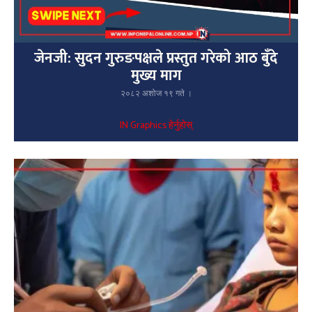
जेनजी: सुदन गुरुङपक्षले प्रस्तुत गरेको आठ बुँदे
मुख्य माग
२०८२ अशोज १९ गते ।
IN Graphics हेर्नुहोस्