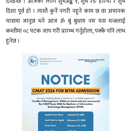
देखिन्छ । आजका लागि शुभअङ्क १, शुभ रङ हरियो र शुभ
दिशा पूर्व हो । त्यस्तै कुनै नगरी नहुने काम छ वा अचानक
यात्रामा जानुछ भने आज ॐ बुं बुधाय नमः यस मन्त्रलाई
कम्तीमा ०८ पटक जाप गरी प्रारम्भ गर्नुहोला, पक्कै पनि लाभ
हुनेछ ।