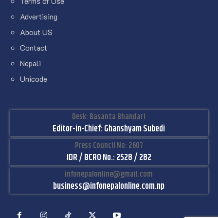
Terms of Use
Advertising
About US
Contact
Nepali
Unicode
Desk: Basanta Bhandari
Editor-in-Chief: Ghanshyam Subedi
Press Council No: 2607
IDR / BCRO No.: 2528 / 282
infonepalonline@gmail.com
business@infonepalonline.com.np