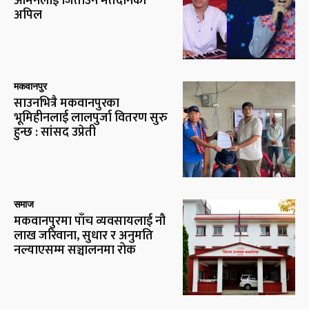
आर्मनलाई जिताउन मतदानको
अपिल
मकवानपुर
साउनभित्रै मकवानपुरका
भूमिहीनलाई लालपुर्जा वितरण सुरु
हुन्छ : सांसद उप्रेती
समाज
मकवानपुरमा पाँच व्यवसायलाई नौ
लाख जरिवाना, सुधार र अनुमति
नल्याएसम्म सञ्चालनमा रोक