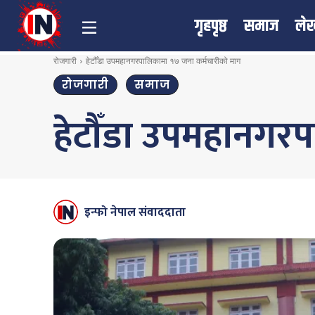
गृहपृष्ठ
समाज
ले
रोजगारी
हेटौँडा उपमहानगरपालिकामा १७ जना कर्मचारीको माग
रोजगारी
समाज
हेटौँडा उपमहानगर
इन्फो नेपाल संवाददाता