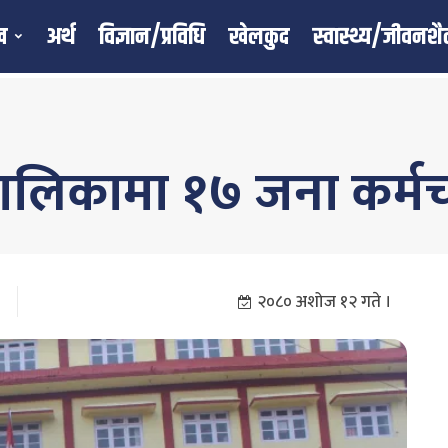
ख
अर्थ
विज्ञान/प्रविधि
खेलकुद
स्वास्थ्य/जीवनशै
पालिकामा १७ जना कर्म
२०८० अशोज १२ गते ।