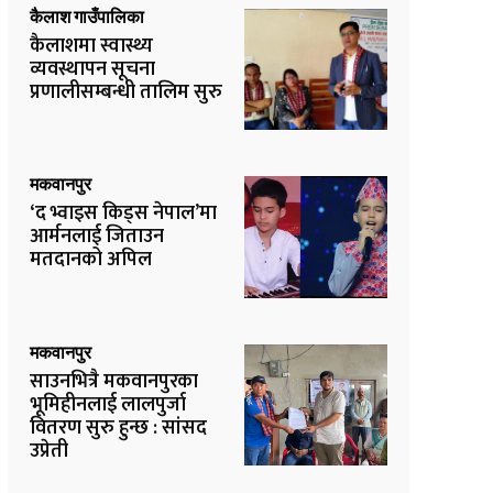
कैलाश गाउँपालिका
कैलाशमा स्वास्थ्य
व्यवस्थापन सूचना
प्रणालीसम्बन्धी तालिम सुरु
मकवानपुर
‘द भ्वाइस किड्स नेपाल’मा
आर्मनलाई जिताउन
मतदानको अपिल
मकवानपुर
साउनभित्रै मकवानपुरका
भूमिहीनलाई लालपुर्जा
वितरण सुरु हुन्छ : सांसद
उप्रेती