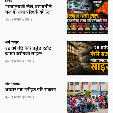
फिचर
‘मन्त्रालयको खेल, बागमतीले
चलायो सत्ता परिवर्तनको रेल’
२०८३ साउन ७ गते ।
अर्थ व्यापार
२४ वर्षपछि फेरि बज्नेछ हेटौँडा
कपडा उद्योगको साइरन
२०८३ असार २८ गते ।
खेल समाचार
अवसर पाए उनीहरू पनि सक्छन्
२०८३ असार २४ गते ।