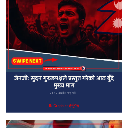
जेनजी: सुदन गुरुङपक्षले प्रस्तुत गरेको आठ बुँदे
मुख्य माग
२०८२ अशोज १९ गते ।
IN Graphics हेर्नुहोस्