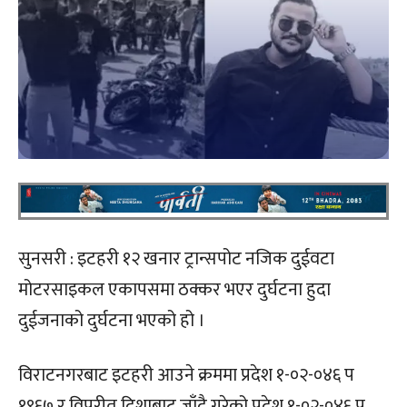
सुनसरी : इटहरी १२ खनार ट्रान्सपोट नजिक दुईवटा
मोटरसाइकल एकापसमा ठक्कर भएर दुर्घटना हुदा
दुईजनाको दुर्घटना भएको हो ।
विराटनगरबाट इटहरी आउने क्रममा प्रदेश १-०२-०४६ प
१९६७ र विपरीत दिशाबाट जाँदै गरेको प्रदेश १-०२-०४६ प