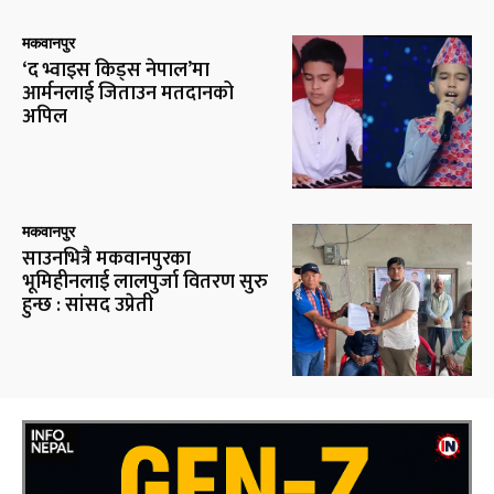
मकवानपुर
‘द भ्वाइस किड्स नेपाल’मा
आर्मनलाई जिताउन मतदानको
अपिल
मकवानपुर
साउनभित्रै मकवानपुरका
भूमिहीनलाई लालपुर्जा वितरण सुरु
हुन्छ : सांसद उप्रेती