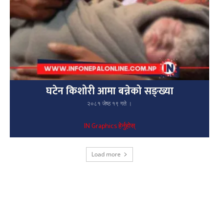
घटेन किशोरी आमा बन्नेको सङ्ख्या
२०८१ जेष्ठ १९ गते ।
IN Graphics हेर्नुहोस्
Load more