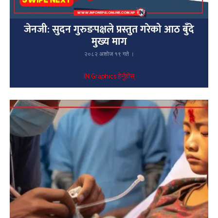
जेनजी: सुदन गुरुङपक्षले प्रस्तुत गरेको आठ बुँदे
मुख्य माग
२०८२ अशोज १९ गते ।
IN Graphics हेर्नुहोस्