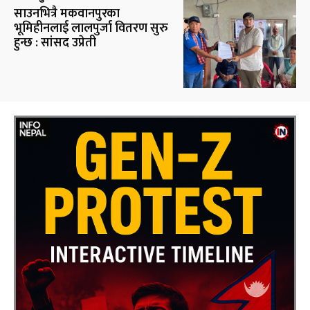
साउनभित्रै मकवानपुरका
भूमिहीनलाई लालपुर्जा वितरण सुरु
हुन्छ : सांसद उप्रेती