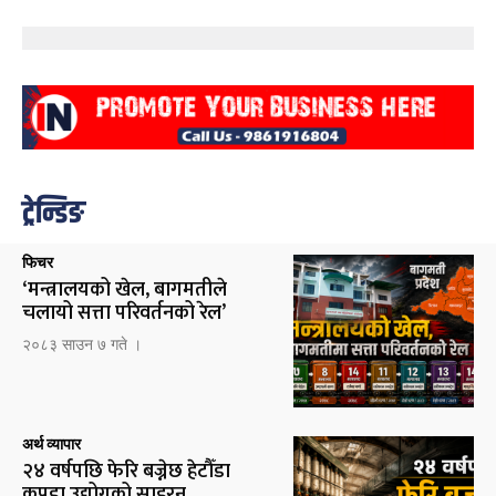
ट्रेन्डिङ
फिचर
‘मन्त्रालयको खेल, बागमतीले
चलायो सत्ता परिवर्तनको रेल’
२०८३ साउन ७ गते ।
अर्थ व्यापार
२४ वर्षपछि फेरि बज्नेछ हेटौँडा
कपडा उद्योगको साइरन