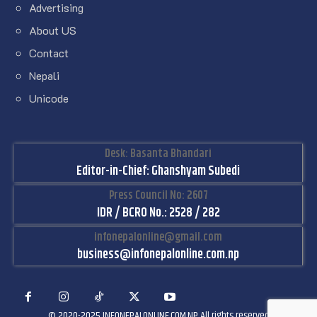
Advertising
About US
Contact
Nepali
Unicode
Desk: Basanta Bhandari
Editor-in-Chief: Ghanshyam Subedi
Press Council No: 2607
IDR / BCRO No.: 2528 / 282
infonepalonline@gmail.com
business@infonepalonline.com.np
© 2020-2025 INFONEPALONLINE.COM.NP All rights reserved