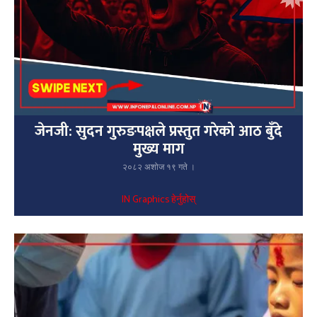
जेनजी: सुदन गुरुङपक्षले प्रस्तुत गरेको आठ बुँदे
मुख्य माग
२०८२ अशोज १९ गते ।
IN Graphics हेर्नुहोस्