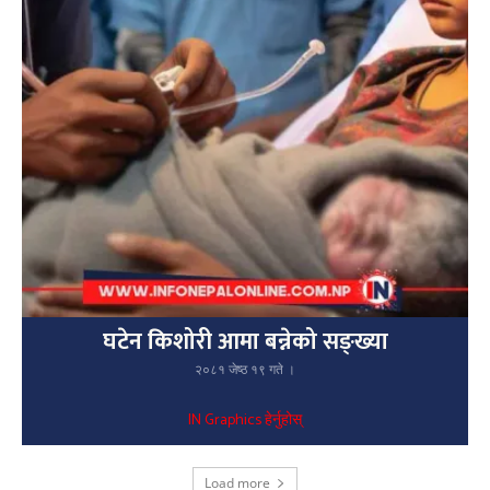
घटेन किशोरी आमा बन्नेको सङ्ख्या
२०८१ जेष्ठ १९ गते ।
IN Graphics हेर्नुहोस्
Load more