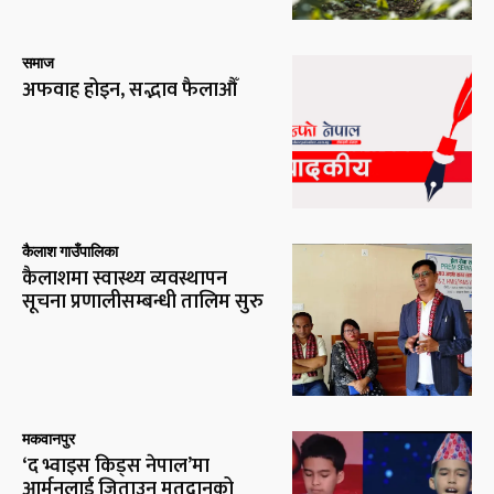
समाज
अफवाह होइन, सद्भाव फैलाऔँ
कैलाश गाउँपालिका
कैलाशमा स्वास्थ्य व्यवस्थापन
सूचना प्रणालीसम्बन्धी तालिम सुरु
मकवानपुर
‘द भ्वाइस किड्स नेपाल’मा
आर्मनलाई जिताउन मतदानको