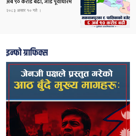
अर्ब ९० करोड बढी, जोड पूर्वाधारमै
२०८३ असार १० गते ।
इन्फो ग्राफिक्स