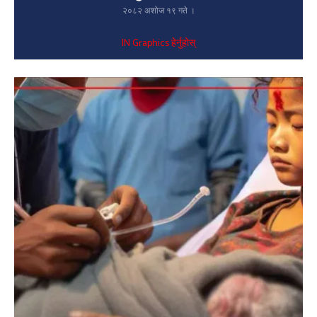
२०८२ अशोज १९ गते ।
IN Graphics हेर्नुहोस्