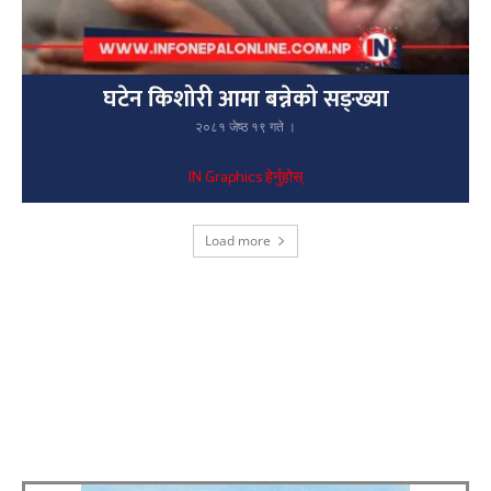
घटेन किशोरी आमा बन्नेको सङ्ख्या
२०८१ जेष्ठ १९ गते ।
IN Graphics हेर्नुहोस्
Load more