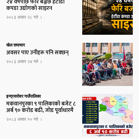
२४ वर्षपछि फेरि बज्नेछ हेटौँडा
कपडा उद्योगको साइरन
२०८३ असार २८ गते ।
खेल समाचार
अवसर पाए उनीहरू पनि सक्छन्
२०८३ असार २४ गते ।
इन्द्रसरोवर गाउँपालिका
मकवानपुरका ९ पालिकाको बजेट ८
अर्ब ९० करोड बढी, जोड पूर्वाधारमै
२०८३ असार १० गते ।