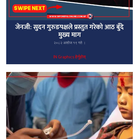
जेनजी: सुदन गुरुङपक्षले प्रस्तुत गरेको आठ बुँदे
मुख्य माग
२०८२ अशोज १९ गते ।
IN Graphics हेर्नुहोस्