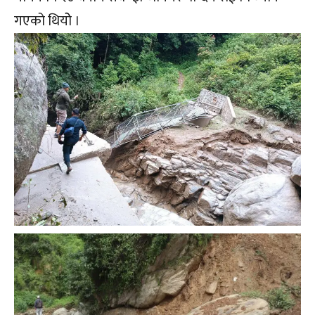
गएको थियोे ।