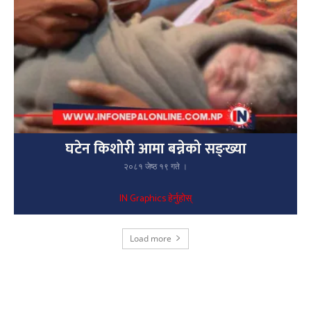
घटेन किशोरी आमा बन्नेको सङ्ख्या
२०८१ जेष्ठ १९ गते ।
IN Graphics हेर्नुहोस्
Load more