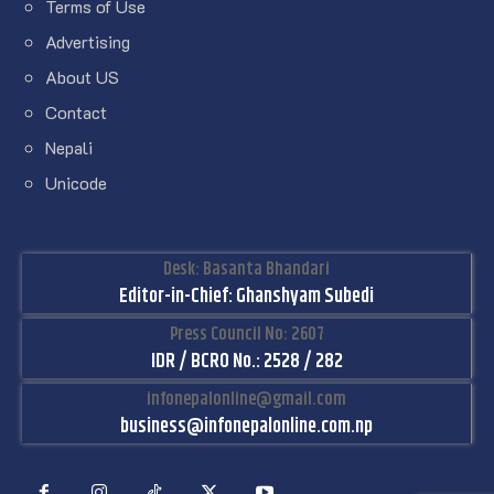
Terms of Use
Advertising
About US
Contact
Nepali
Unicode
Desk: Basanta Bhandari
Editor-in-Chief: Ghanshyam Subedi
Press Council No: 2607
IDR / BCRO No.: 2528 / 282
infonepalonline@gmail.com
business@infonepalonline.com.np