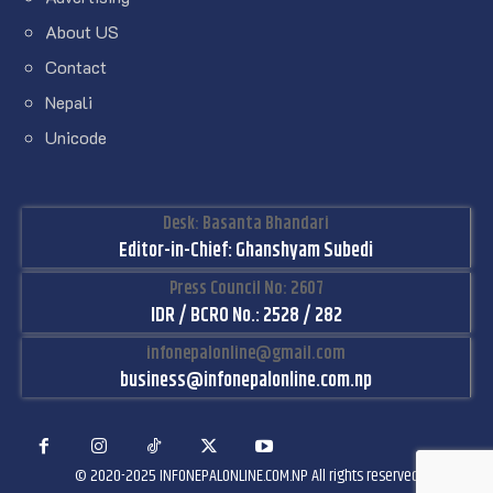
About US
Contact
Nepali
Unicode
Desk: Basanta Bhandari
Editor-in-Chief: Ghanshyam Subedi
Press Council No: 2607
IDR / BCRO No.: 2528 / 282
infonepalonline@gmail.com
business@infonepalonline.com.np
© 2020-2025 INFONEPALONLINE.COM.NP All rights reserved