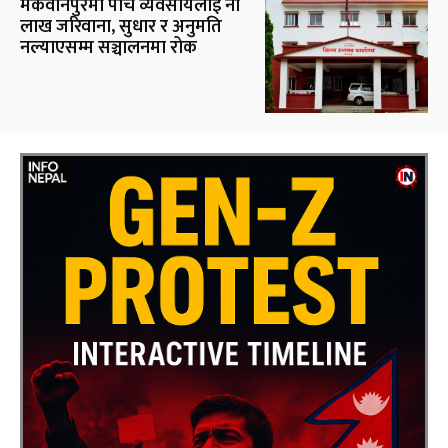
मकवानपुरमा पाँच व्यवसायलाई नौ
लाख जरिवाना, सुधार र अनुमति
नल्याएसम्म सञ्चालनमा रोक