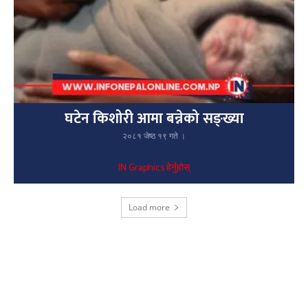
घटेन किशोरी आमा बन्नेको सङ्ख्या
२०८१ जेष्ठ १९ गते ।
IN Graphics हेर्नुहोस्
Load more