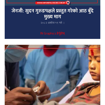
जेनजी: सुदन गुरुङपक्षले प्रस्तुत गरेको आठ बुँदे
मुख्य माग
२०८२ अशोज १९ गते ।
IN Graphics हेर्नुहोस्