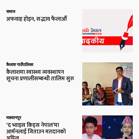
समाज
अफवाह होइन, सद्भाव फैलाऔँ
कैलाश गाउँपालिका
कैलाशमा स्वास्थ्य व्यवस्थापन
सूचना प्रणालीसम्बन्धी तालिम सुरु
मकवानपुर
‘द भ्वाइस किड्स नेपाल’मा
आर्मनलाई जिताउन मतदानको
अपिल