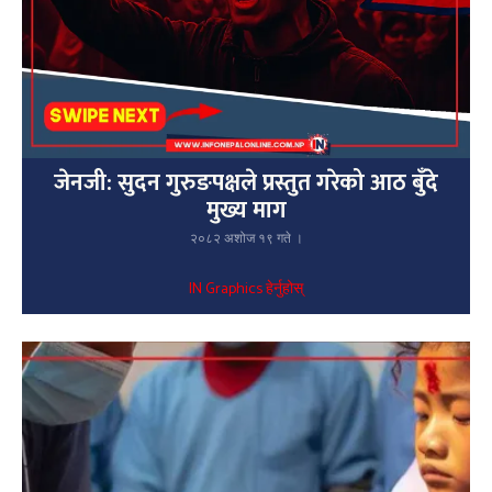
जेनजी: सुदन गुरुङपक्षले प्रस्तुत गरेको आठ बुँदे
मुख्य माग
२०८२ अशोज १९ गते ।
IN Graphics हेर्नुहोस्