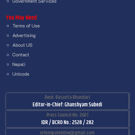
Government Services
You May Need
Terms of Use
Advertising
About US
Contact
Nepali
Unicode
Desk: Basanta Bhandari
Editor-in-Chief: Ghanshyam Subedi
Press Council No: 2607
IDR / BCRO No.: 2528 / 282
infonepalonline@gmail.com