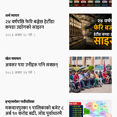
अर्थ व्यापार
२४ वर्षपछि फेरि बज्नेछ हेटौँडा
कपडा उद्योगको साइरन
२०८३ असार २८ गते ।
खेल समाचार
अवसर पाए उनीहरू पनि सक्छन्
२०८३ असार २४ गते ।
इन्द्रसरोवर गाउँपालिका
मकवानपुरका ९ पालिकाको बजेट ८
अर्ब ९० करोड बढी, जोड पूर्वाधारमै