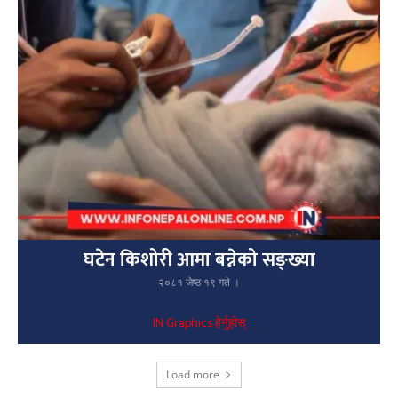
घटेन किशोरी आमा बन्नेको सङ्ख्या
२०८१ जेष्ठ १९ गते ।
IN Graphics हेर्नुहोस्
Load more