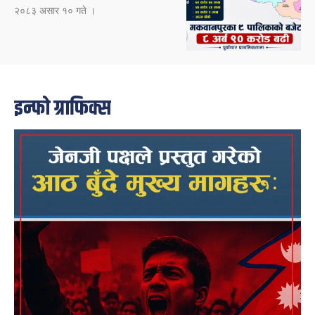
२०८३ असार १० गते ।
इन्फो ग्राफिक्स