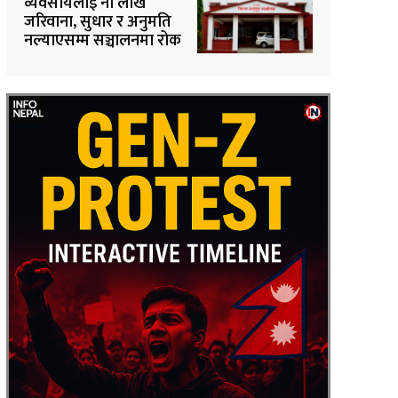
व्यवसायलाई नौ लाख
जरिवाना, सुधार र अनुमति
नल्याएसम्म सञ्चालनमा रोक