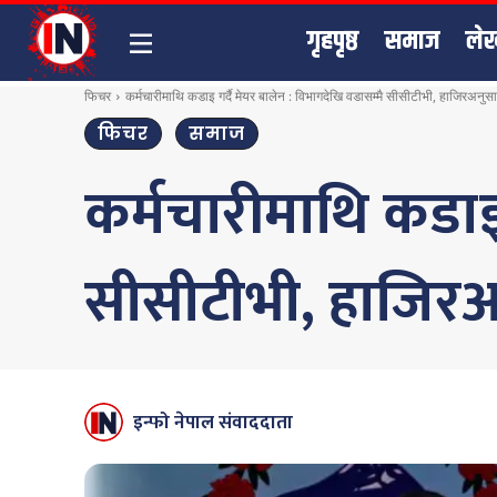
गृहपृष्ठ
समाज
ले
फिचर
कर्मचारीमाथि कडाइ गर्दै मेयर बालेन : विभागदेखि वडासम्मै सीसीटीभी, हाजिरअनु
फिचर
समाज
कर्मचारीमाथि कडाइ 
सीसीटीभी, हाजिर
इन्फो नेपाल संवाददाता