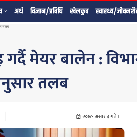
ख
अर्थ
विज्ञान/प्रविधि
खेलकुद
स्वास्थ्य/जीवनशै
सार तलब
गर्दै मेयर बालेन : विभ
अनुसार तलब
२०७९ असार ३ गते ।