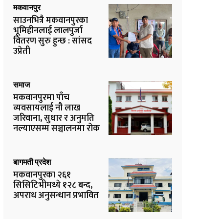
मकवानपुर
साउनभित्रै मकवानपुरका
भूमिहीनलाई लालपुर्जा
वितरण सुरु हुन्छ : सांसद
उप्रेती
समाज
मकवानपुरमा पाँच
व्यवसायलाई नौ लाख
जरिवाना, सुधार र अनुमति
नल्याएसम्म सञ्चालनमा रोक
बागमती प्रदेश
मकवानपुरका २६१
सिसिटिभीमध्ये १२८ बन्द,
अपराध अनुसन्धान प्रभावित