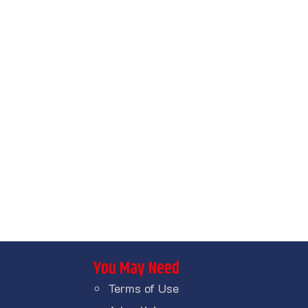
You May Need
Terms of Use