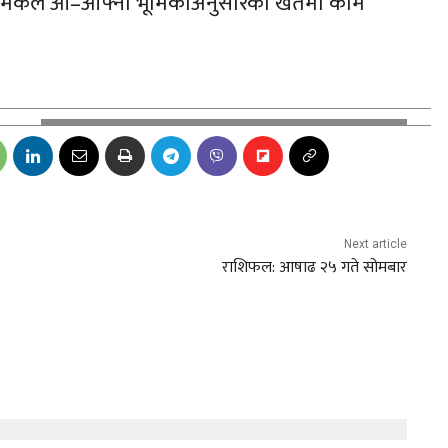
े र श्रमिकले आ–आफ्नो भूमिकाअनुसारको खेतमा काम
Next article
राशिफल: आषाढ २५ गते सोमबार