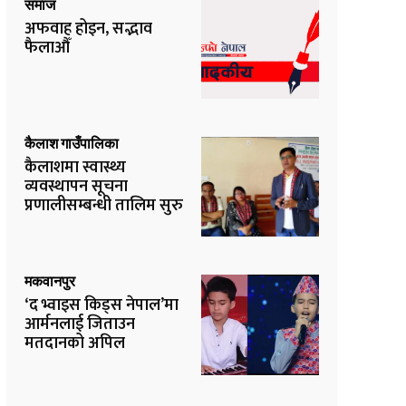
समाज
अफवाह होइन, सद्भाव
फैलाऔँ
कैलाश गाउँपालिका
कैलाशमा स्वास्थ्य
व्यवस्थापन सूचना
प्रणालीसम्बन्धी तालिम सुरु
मकवानपुर
‘द भ्वाइस किड्स नेपाल’मा
आर्मनलाई जिताउन
मतदानको अपिल