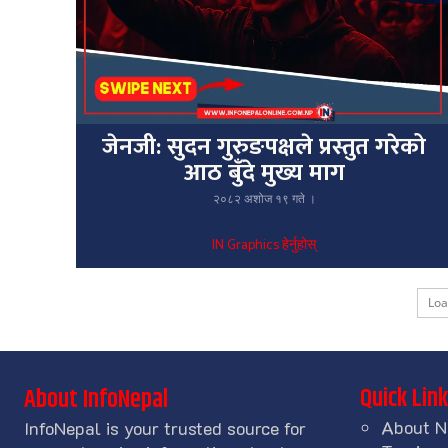
जेनजी: सुदन गुरुङपक्षले प्रस्तुत गरेको
आठ बुँदे मुख्य माग
२०८२ अशोज १९ गते ।
IN Graphics हेर्नुहोस्
Lo
Quick Lin
About InfoNepal
About N
InfoNepal is your trusted source for