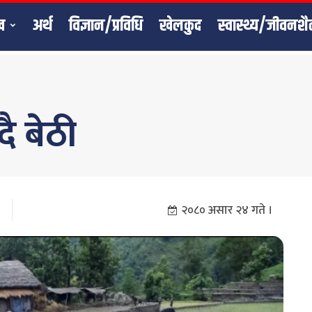
ख
अर्थ
विज्ञान/प्रविधि
खेलकुद
स्वास्थ्य/जीवनशै
ै बेठी
२०८० असार २४ गते ।