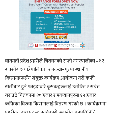
बागमती प्रदेश प्रहरीले चितवनको राप्ती नगरपालीका –१ र
राक्सीराङ गाउँपालिका–५ मकवानपुरमा स्थानीय
किसानहरूसँग संयुक्त कार्यक्रम आयोजना गरी कफी
खेतीबाट हुने फाइदाबारे कृषकहरूलाई उत्प्रेरित र सचेत
गराउदै चितवनमा २० हजार र मकवानपुरमा १५ हजार
कफिका विरुवा किसानलाई वितरण गरेको छ । कार्यक्रममा
प्रहरीका उच्च पदस्थ अधिकारी, स्थानीय जनप्रतिनिधि,