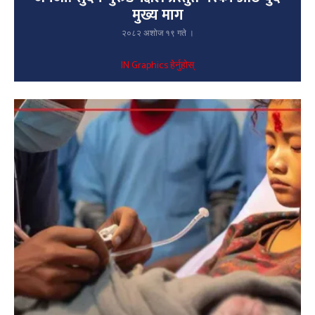
मुख्य माग
२०८२ अशोज १९ गते ।
IN Graphics हेर्नुहोस्