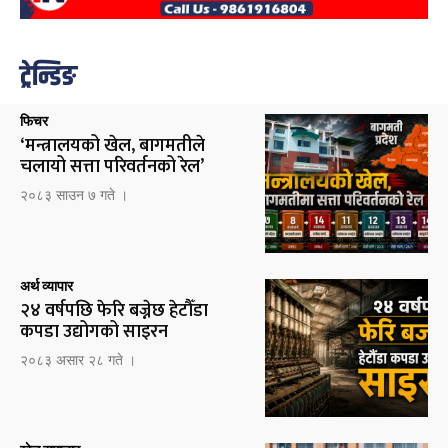
ट्रेन्डिङ
फिचर
‘मन्त्रालयको खेल, बागमतीले
चलायो सत्ता परिवर्तनको रेल’
२०८३ साउन ७ गते ।
अर्थ व्यापार
२४ वर्षपछि फेरि बज्नेछ हेटौँडा
कपडा उद्योगको साइरन
२०८३ असार २८ गते ।