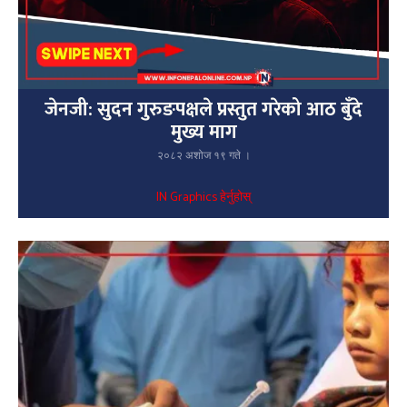
जेनजी: सुदन गुरुङपक्षले प्रस्तुत गरेको आठ बुँदे
मुख्य माग
२०८२ अशोज १९ गते ।
IN Graphics हेर्नुहोस्