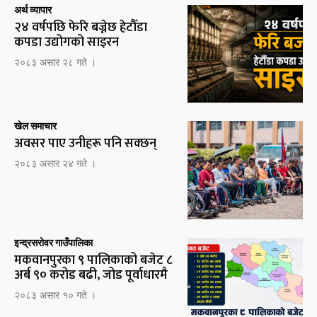
अर्थ व्यापार
२४ वर्षपछि फेरि बज्नेछ हेटौँडा
कपडा उद्योगको साइरन
२०८३ असार २८ गते ।
खेल समाचार
अवसर पाए उनीहरू पनि सक्छन्
२०८३ असार २४ गते ।
इन्द्रसरोवर गाउँपालिका
मकवानपुरका ९ पालिकाको बजेट ८
अर्ब ९० करोड बढी, जोड पूर्वाधारमै
२०८३ असार १० गते ।