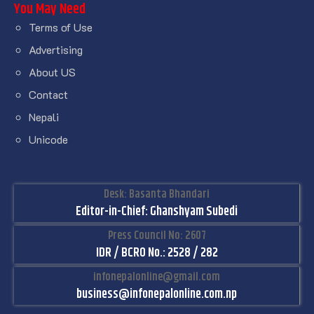
You May Need
Terms of Use
Advertising
About US
Contact
Nepali
Unicode
Desk: Basanta Bhandari
Editor-in-Chief: Ghanshyam Subedi
Press Council No: 2607
IDR / BCRO No.: 2528 / 282
infonepalonline@gmail.com
business@infonepalonline.com.np