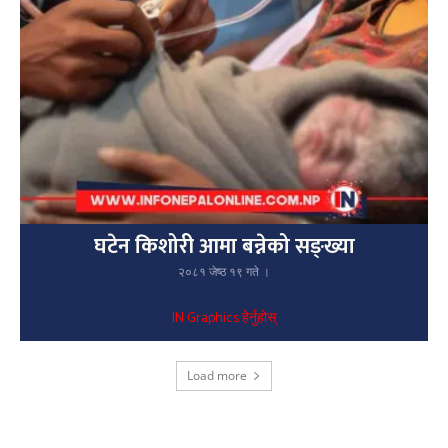
घटेन किशोरी आमा बन्नेको सङ्ख्या
२०८१ जेष्ठ १९ गते ।
IN Graphics हेर्नुहोस्
Load more