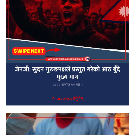
जेनजी: सुदन गुरुङपक्षले प्रस्तुत गरेको आठ बुँदे
मुख्य माग
२०८२ अशोज १९ गते ।
IN Graphics हेर्नुहोस्