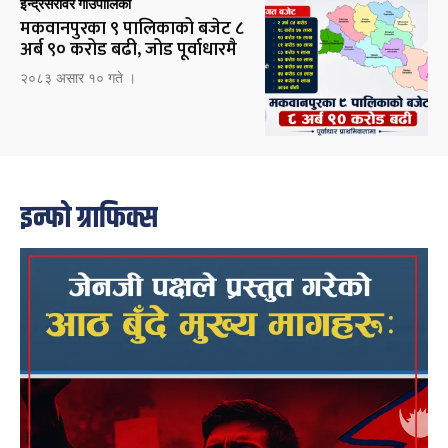
इन्द्रसरोवर गाउँपालिका
मकवानपुरका ९ पालिकाको बजेट ८
अर्ब ९० करोड बढी, जोड पूर्वाधारमै
२०८३ असार १० गते ।
इन्फो ग्राफिक्स