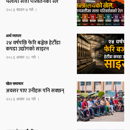
चलायो सत्ता परिवर्तनको रेल’
२०८३ साउन ७ गते ।
अर्थ व्यापार
२४ वर्षपछि फेरि बज्नेछ हेटौँडा
कपडा उद्योगको साइरन
२०८३ असार २८ गते ।
खेल समाचार
अवसर पाए उनीहरू पनि सक्छन्
२०८३ असार २४ गते ।