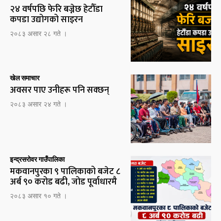
२४ वर्षपछि फेरि बज्नेछ हेटौँडा
कपडा उद्योगको साइरन
२०८३ असार २८ गते ।
खेल समाचार
अवसर पाए उनीहरू पनि सक्छन्
२०८३ असार २४ गते ।
इन्द्रसरोवर गाउँपालिका
मकवानपुरका ९ पालिकाको बजेट ८
अर्ब ९० करोड बढी, जोड पूर्वाधारमै
२०८३ असार १० गते ।