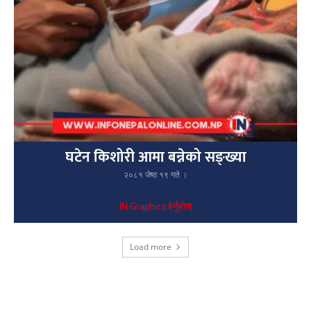
घटेन किशोरी आमा बन्नेको सङ्ख्या
२०८१ जेष्ठ १९ गते ।
IN Graphics हेर्नुहोस्
Load more