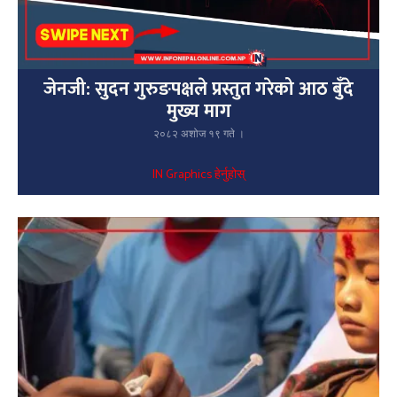
जेनजी: सुदन गुरुङपक्षले प्रस्तुत गरेको आठ बुँदे
मुख्य माग
२०८२ अशोज १९ गते ।
IN Graphics हेर्नुहोस्