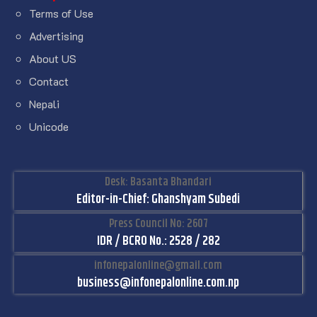
Terms of Use
Advertising
About US
Contact
Nepali
Unicode
Desk: Basanta Bhandari
Editor-in-Chief: Ghanshyam Subedi
Press Council No: 2607
IDR / BCRO No.: 2528 / 282
infonepalonline@gmail.com
business@infonepalonline.com.np