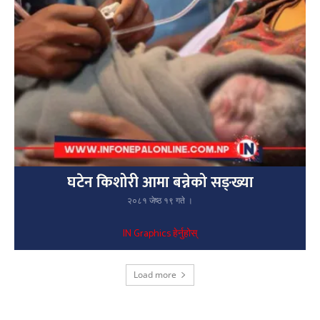
घटेन किशोरी आमा बन्नेको सङ्ख्या
२०८१ जेष्ठ १९ गते ।
IN Graphics हेर्नुहोस्
Load more