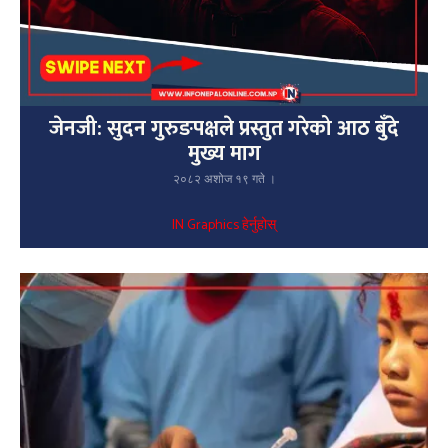
जेनजी: सुदन गुरुङपक्षले प्रस्तुत गरेको आठ बुँदे
मुख्य माग
२०८२ अशोज १९ गते ।
IN Graphics हेर्नुहोस्