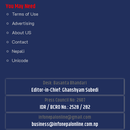
You May Need
Terms of Use
Advertising
About US
Contact
Nepali
Unicode
Desk: Basanta Bhandari
Editor-in-Chief: Ghanshyam Subedi
Press Council No: 2607
IDR / BCRO No.: 2528 / 282
infonepalonline@gmail.com
business@infonepalonline.com.np