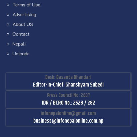
Terms of Use
Advertising
About US
Contact
Nepali
Unicode
Desk: Basanta Bhandari
Editor-in-Chief: Ghanshyam Subedi
Press Council No: 2607
IDR / BCRO No.: 2528 / 282
infonepalonline@gmail.com
business@infonepalonline.com.np