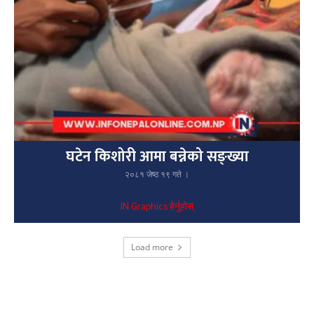
घटेन किशोरी आमा बन्नेको सङ्ख्या
२०८१ जेष्ठ १९ गते ।
IN Graphics हेर्नुहोस्
Load more