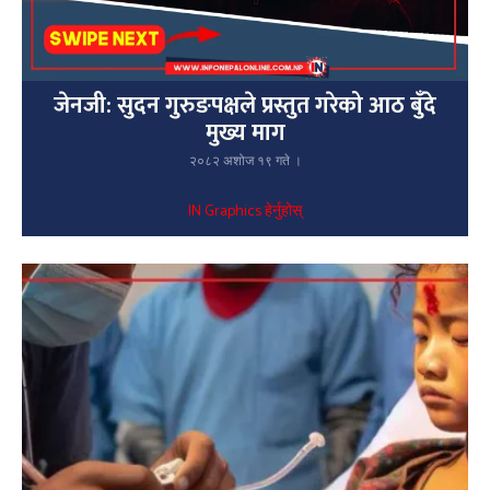
जेनजी: सुदन गुरुङपक्षले प्रस्तुत गरेको आठ बुँदे
मुख्य माग
२०८२ अशोज १९ गते ।
IN Graphics हेर्नुहोस्