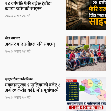
२४ वर्षपछि फेरि बज्नेछ हेटौँडा
कपडा उद्योगको साइरन
२०८३ असार २८ गते ।
खेल समाचार
अवसर पाए उनीहरू पनि सक्छन्
२०८३ असार २४ गते ।
इन्द्रसरोवर गाउँपालिका
मकवानपुरका ९ पालिकाको बजेट ८
अर्ब ९० करोड बढी, जोड पूर्वाधारमै
२०८३ असार १० गते ।