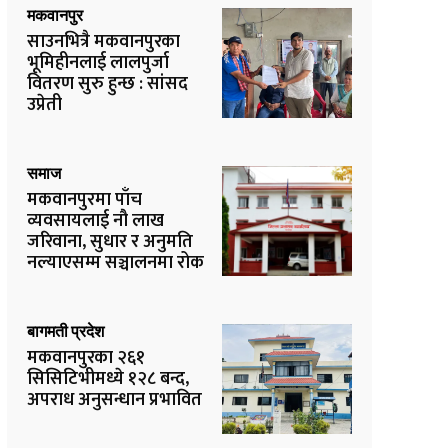
मकवानपुर
साउनभित्रै मकवानपुरका
भूमिहीनलाई लालपुर्जा
वितरण सुरु हुन्छ : सांसद
उप्रेती
समाज
मकवानपुरमा पाँच
व्यवसायलाई नौ लाख
जरिवाना, सुधार र अनुमति
नल्याएसम्म सञ्चालनमा रोक
बागमती प्रदेश
मकवानपुरका २६१
सिसिटिभीमध्ये १२८ बन्द,
अपराध अनुसन्धान प्रभावित