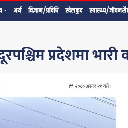
ख
अर्थ
विज्ञान/प्रविधि
खेलकुद
स्वास्थ्य/जीवनशै
दूरपश्चिम प्रदेशमा भारी 
२०८० असार २१ गते ।