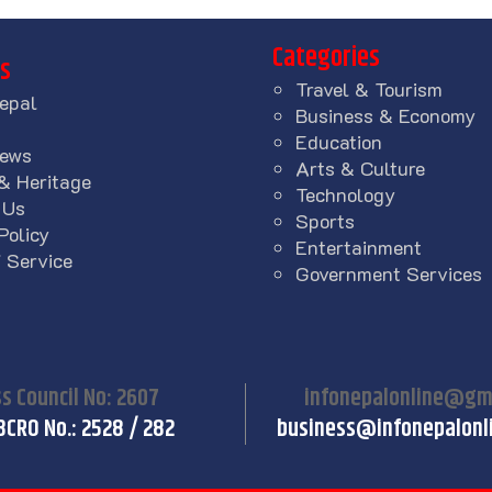
Categories
ks
Travel & Tourism
epal
Business & Economy
Education
News
Arts & Culture
& Heritage
Technology
 Us
Sports
Policy
Entertainment
 Service
Government Services
s Council No: 2607
infonepalonline@gm
BCRO No.: 2528 / 282
business@infonepalonl