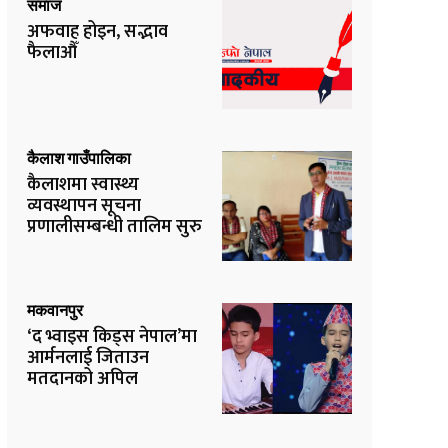
समाज
अफवाह होइन, सद्भाव
फैलाऔँ
कैलाश गाउँपालिका
कैलाशमा स्वास्थ्य
व्यवस्थापन सूचना
प्रणालीसम्बन्धी तालिम सुरु
मकवानपुर
‘द भ्वाइस किड्स नेपाल’मा
आर्मनलाई जिताउन
मतदानको अपिल