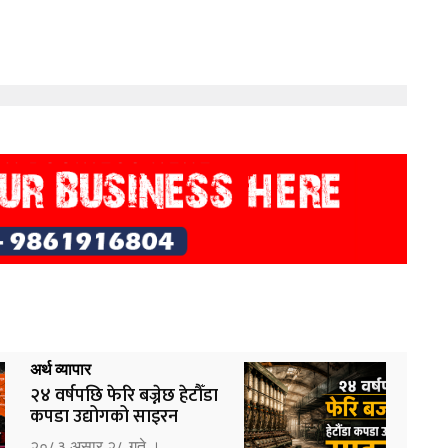
अर्थ व्यापार
२४ वर्षपछि फेरि बज्नेछ हेटौँडा
कपडा उद्योगको साइरन
२०८३ असार २८ गते ।