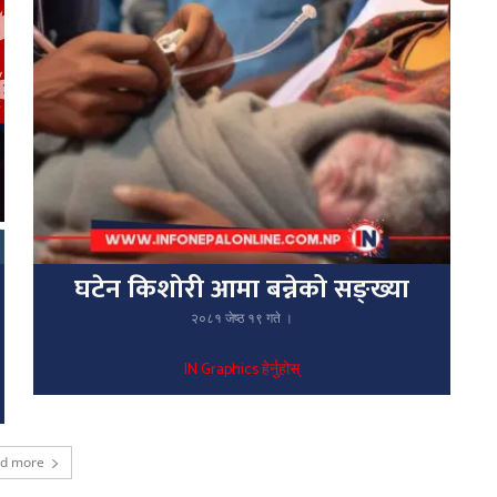
घटेन किशोरी आमा बन्नेको सङ्ख्या
२०८१ जेष्ठ १९ गते ।
IN Graphics हेर्नुहोस्
ad more