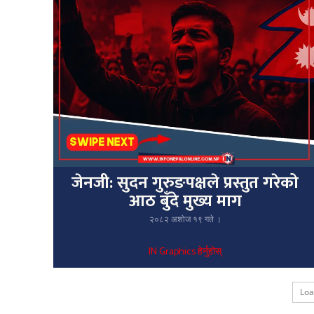
जेनजी: सुदन गुरुङपक्षले प्रस्तुत गरेको
आठ बुँदे मुख्य माग
२०८२ अशोज १९ गते ।
IN Graphics हेर्नुहोस्
Lo