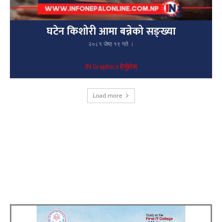
घटेन किशोरी आमा बन्नेको सङ्ख्या
२०८१ जेष्ठ १९ गते ।
IN Graphics हेर्नुहोस्
Load more