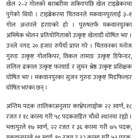
खेल २–२ गोलको बराबरीमा सकिएपछि खेल टाइब्रेकरमा
पुगेको थियो । टाइब्रेकरमा चितवनले मकवानपुरलाई ३–१
गोल अन्तरले हराएको हो । पुरुषतर्फ मकवानपुरका
अभिषेक भोलन प्रतियोगिताको उत्कृष्ट खेलाडी घोषित भए ।
उनले नगद २० हजार रुपैयाँ प्राप्त गरे । चितवनका मनोज
गुरुङ उत्कृष्ट गोलकिपर, विकल तामाङ उत्कृष्ट डिफेन्डर,
सलिल ढकाल उत्कृष्ट फरवार्ड र सुमन श्रेष्ठ उत्कृष्ट प्रशिक्षक
घोषित भए । मकवानपुरका सुजन गुरुङ उत्कृष्ट मिडफिल्डर
घोषित भएका छन् ।
अन्तिम पदक तालिकाअनुसार काभ्रेपलाञ्चोक २२ स्वर्ण, १८
रजत र १८ कास्य गरी ५८ पदकसहित चौथो स्थानमा रह्यो ।
भक्तपुरले १७ स्वर्ण, २२ रजत र ३६ कास्य गरी ७५ पदक,
मकवानपुरले ११ स्वर्ण, १० रजत र ३२ कास्य गरी ५३ पदक,