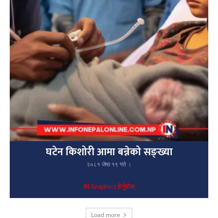
घटेन किशोरी आमा बन्नेको सङ्ख्या
२०८१ जेष्ठ १९ गते ।
IN Graphics हेर्नुहोस्
Load more