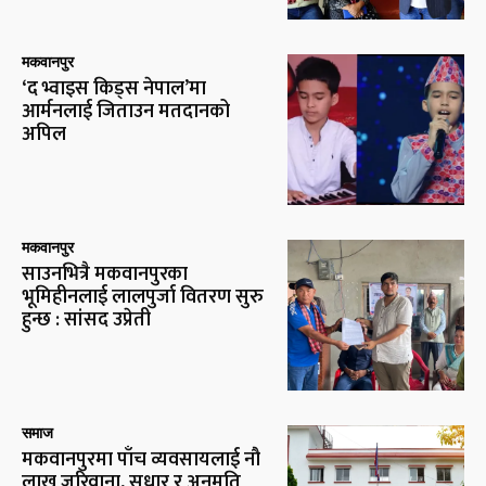
मकवानपुर
‘द भ्वाइस किड्स नेपाल’मा
आर्मनलाई जिताउन मतदानको
अपिल
मकवानपुर
साउनभित्रै मकवानपुरका
भूमिहीनलाई लालपुर्जा वितरण सुरु
हुन्छ : सांसद उप्रेती
समाज
मकवानपुरमा पाँच व्यवसायलाई नौ
लाख जरिवाना, सुधार र अनुमति