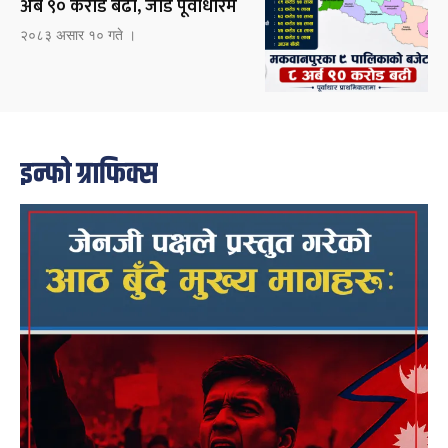
अर्ब ९० करोड बढी, जोड पूर्वाधारमै
२०८३ असार १० गते ।
इन्फो ग्राफिक्स