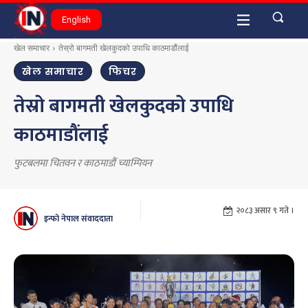
English
खेल समाचार
तेस्रो बागमती खेलकुदको उपाधि काठमाडौंलाई
खेल समाचार
फिचर
तेस्रो बागमती खेलकुदको उपाधि
काठमाडौंलाई
फुटबलमा चितवन र काठमाडौं च्याम्पियन
२०८३ असार ९ गते ।
इन्फो नेपाल संवाददाता