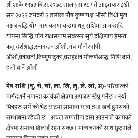
श्री शाके १९४३ बि.स.२०७८ साल पुस १८ गते आइतबार इश्वी
सन २०२२ जनवरी २ तारीख पौष कृष्णपक्ष औंसी तिथी मुल
नक्षत्र बृद्धि योग नाग करण चन्द्रमा धनु राशिमा आनन्दादि
योगमा सिद्धि योग राक्षसनाम संवत्सर सुर्य दक्षिणाय हेमन्त
ऋतु दर्शश्राद्ध,स्नानदान औंशी, गयामौनीरपौषी
औंशी,वेत्रावती,विष्णुपादुका,वराहक्षेत्र गोकर्णश्राद्ध, निशि बार्ने,
हलो बार्ने औंशी
मेष राशि (चु, चे, चो, ला, लि, लु, ले, लो, अ)-
परिवारको
मार्गदशर्न नमान्दा कार्यको क्षेत्रमा अपजस खेप्नु पर्नेछ । नयाँ
मित्रहरु सगँ को भेट घाटमा सामान्य यात्रा तथा खर्च हुनसक्ने
सम्भाबना रहेको छ । अचल सम्पतीमा ह्रास आउनाले कामको
क्षेत्रमा समान्य ढिलाई रहन सक्छ । मान्यजनको साथ छुट्नाले