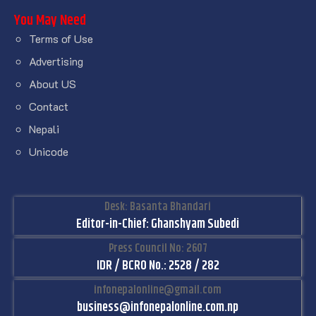
You May Need
Terms of Use
Advertising
About US
Contact
Nepali
Unicode
Desk: Basanta Bhandari
Editor-in-Chief: Ghanshyam Subedi
Press Council No: 2607
IDR / BCRO No.: 2528 / 282
infonepalonline@gmail.com
business@infonepalonline.com.np