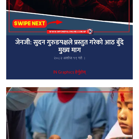
जेनजी: सुदन गुरुङपक्षले प्रस्तुत गरेको आठ बुँदे
मुख्य माग
२०८२ अशोज १९ गते ।
IN Graphics हेर्नुहोस्