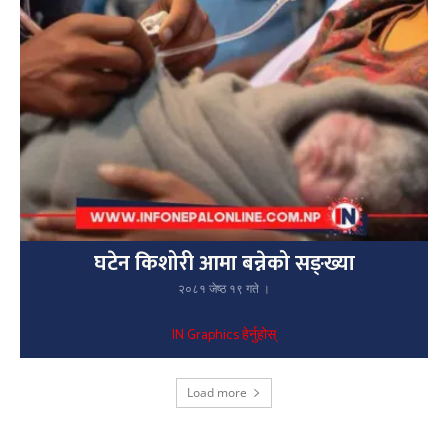
घटेन किशोरी आमा बन्नेको सङ्ख्या
२०८१ जेष्ठ १९ गते ।
IN Graphics हेर्नुहोस्
Load more