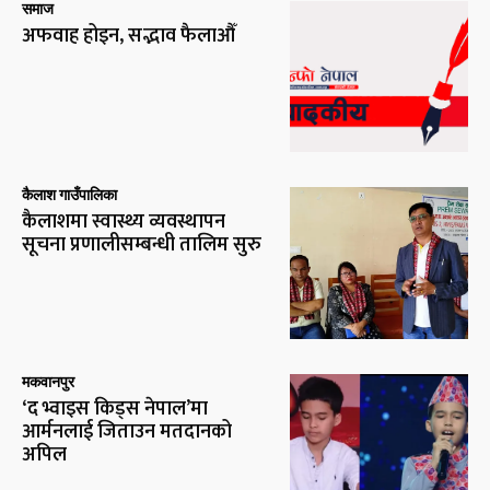
समाज
अफवाह होइन, सद्भाव फैलाऔँ
कैलाश गाउँपालिका
कैलाशमा स्वास्थ्य व्यवस्थापन
सूचना प्रणालीसम्बन्धी तालिम सुरु
मकवानपुर
‘द भ्वाइस किड्स नेपाल’मा
आर्मनलाई जिताउन मतदानको
अपिल