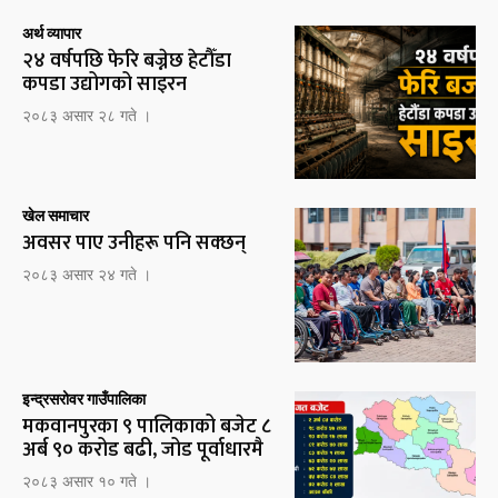
अर्थ व्यापार
२४ वर्षपछि फेरि बज्नेछ हेटौँडा
कपडा उद्योगको साइरन
२०८३ असार २८ गते ।
खेल समाचार
अवसर पाए उनीहरू पनि सक्छन्
२०८३ असार २४ गते ।
इन्द्रसरोवर गाउँपालिका
मकवानपुरका ९ पालिकाको बजेट ८
अर्ब ९० करोड बढी, जोड पूर्वाधारमै
२०८३ असार १० गते ।