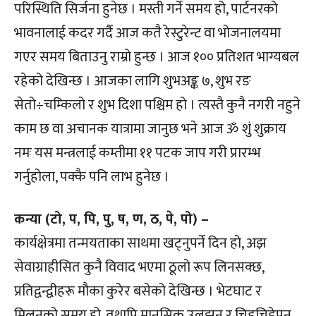
परिस्थिति सिर्जना हुनेछ । मस्ती गर्ने समय हो, पार्टनरको
भावनालाई कदर गर्दै आज कतै रेस्टुरेन्ट वा भोजनालयमा
गएर समय बिताउनु राम्रो हुन्छ । आज १०० प्रतिशत भाग्यबल
रहेको देखिन्छ । आजका लागि शुभअङ्क ७, शुभ रङ
सेतो÷चम्किलो र शुभ दिशा पश्चिम हो । त्यस्तै कुनै नगरी नहुने
काम छ वा अचानक यात्रामा जानुछ भने आज ॐ शुं शुक्राय
नमः यस मन्त्रलाई कम्तीमा ११ पटक जाप गरी प्रारम्भ
गर्नुहोला, पक्कै पनि लाभ हुनेछ ।
कन्या (टो, प, पि, पु, ष, ण, ठ, पे, पो) –
कार्यक्षेत्रमा तन्मयताका साथमा खट्नुपर्ने दिन हो, अझ
सेवाग्राहीसित कुनै विवाद भएमा ठूलो रूप लिनसक्छ,
प्रतिद्वन्द्वीहरू मौका कुरेर बसेको देखिन्छ । भेटघाट र
मिलनको समय हो, तथापि मानसिक उलझन र चिडचिडेपन