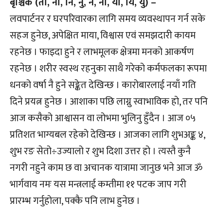
बृश्चिक (तो, ना, नि, नु, ने, नो, या, यि, यु) –
लवपार्टनर र घरपरिवारका लागि समय व्यवस्थापन गर्न सके
सहज हुनेछ, अपेक्षित माया, विश्वास एवं समझदारी कायम
रहनेछ । फाइदा हुने र लाभमूलक क्षेत्रमा मनको आकर्षण
रहनेछ । शरीर स्वस्थ रहनुका साथै गरेको कर्मफलका रूपमा
धनको वर्षा नै हुने सङ्केत देखिन्छ । कारोबारलाई नयाँ गति
दिने प्रयत्न हुनेछ । आशाका पछि लाग्नु स्वाभाविक हो, तर पनि
आज कसैको आश्वासन वा लोभमा भुलिनु हुँदैन । आज ०५
प्रतिशत भाग्यबल रहेको देखिन्छ । आजका लागि शुभअङ्क ४,
शुभ रङ सेतो÷उज्यालो र शुभ दिशा उत्तर हो । त्यस्तै कुनै
नगरी नहुने काम छ वा अचानक यात्रामा जानुछ भने आज ॐ
भार्गवाय नमः यस मन्त्रलाई कम्तीमा ११ पटक जाप गरी
प्रारम्भ गर्नुहोला, पक्कै पनि लाभ हुनेछ ।