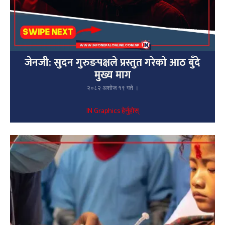
जेनजी: सुदन गुरुङपक्षले प्रस्तुत गरेको आठ बुँदे
मुख्य माग
२०८२ अशोज १९ गते ।
IN Graphics हेर्नुहोस्