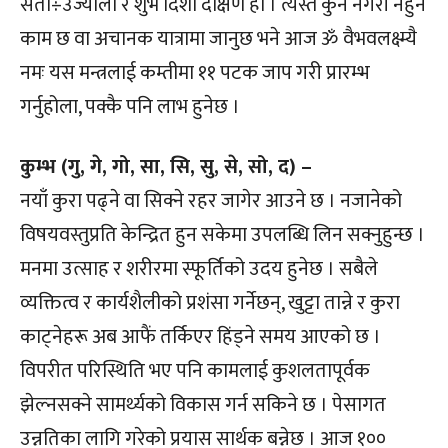
सेतो÷उज्यालो र शुभ दिशा दक्षिण हो । त्यस्तै कुनै नगरी नहुने
काम छ वा अचानक यात्रामा जानुछ भने आज ॐ वैभवलक्ष्म्यै
नमः यस मन्त्रलाई कम्तीमा ११ पटक जाप गरी प्रारम्भ
गर्नुहोला, पक्कै पनि लाभ हुनेछ ।
कुम्भ (गु, गे, गो, सा, सि, सु, से, सो, द) –
नयाँ कुरा पढ्ने वा सिक्ने रहर जागेर आउने छ । नजानेको
विषयवस्तुप्रति केन्द्रित हुन सकेमा उपलब्धि लिन सक्नुहुन्छ ।
मनमा उत्साह र शरीरमा स्फूर्तिको उदय हुनेछ । सबैले
व्यक्तित्व र कार्यशैलीको प्रशंसा गर्नेछन्, खुट्टा तान्ने र कुरा
काट्नेहरू अब आफैं तर्किएर हिंड्ने समय आएको छ ।
विपरीत परिस्थिति भए पनि कामलाई कुशलतापूर्वक
झेल्नसक्ने सामर्थ्यको विकास गर्न सकिने छ । पेसागत
उन्नतिका लागि गरेको प्रयास सार्थक बन्नेछ । आज १००