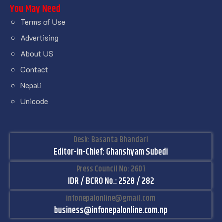
You May Need
Terms of Use
Advertising
About US
Contact
Nepali
Unicode
Desk: Basanta Bhandari
Editor-in-Chief: Ghanshyam Subedi
Press Council No: 2607
IDR / BCRO No.: 2528 / 282
infonepalonline@gmail.com
business@infonepalonline.com.np