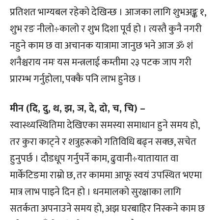
प्रतिशत भाग्यबल रहेको देखिन्छ । आजका लागि शुभअङ्क १,
शुभ रङ नीलो÷कालो र शुभ दिशा पूर्व हो । त्यस्तै कुनै नगरी
नहुने काम छ वा अचानक यात्रामा जानुछ भने आज ॐ शं
शनैश्चराय नमः यस मन्त्रलाई कम्तीमा २३ पटक जाप गरी
प्रारम्भ गर्नुहोला, पक्कै पनि लाभ हुनेछ ।
मीन (दि, दु, थ, झ, ञ, दे, दो, च, चि) –
स्वास्थ्यस्थितिमा देखिएका समस्या समाधान हुने समय हो,
तर कुरा काट्ने र शत्रुहरूको गतिविधि बढ्न सक्छ, सचेत
हुनुपर्छ । दौडधूप गर्नुपर्ने काम, ढुवानी÷यातायात वा
मार्केटिङमा राम्रो छ, तर काममा आफू स्वयं उपस्थित भएमा
मात्र लाभ पाइने दिन हो । धनमालको सुरक्षाका लागि
सतर्कता अपनाउने समय हो, अझ घरबाहिर निस्कने काम छ