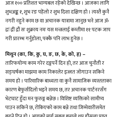
आज १०० प्रतिशत भाग्यबल रहेको देखिन्छ । आजका लागि
शुभअङ्क १, शुभ रङ पहेंलो र शुभ दिशा दक्षिण हो । त्यस्तै कुनै
नगरी नहुने काम छ वा अचानक यात्रामा जानुछ भने आज ॐ
द्रां द्रीं द्रौं सः शुक्राय नमः यस मन्त्रलाई कम्तीमा ११ पटक जाप
गरी प्रारम्भ गर्नुहोला, पक्कै पनि लाभ हुनेछ ।
मिथुन (का, कि, कु, घ, ङ, छ, के, को, ह) –
तारिफयोग्य काम गरेर दङ्गपर्ने दिन हो, तर आज चुनौती र
सङ्घर्षका माझमा काम निकालेर इज्जत जोगाउन सकिने
समय हो । पारिवारिक बाध्यता वा कुनै सामाजिक व्यस्तताका
कारण बेफुर्सदिलो भइने समय छ, तर अचानक पार्टनरसँग
भेटघाट हुँदा मन फुरुङ्ग बन्नेछ । विशिष्ट व्यक्तिको सामीप्य
पाउन सकिने छ, रोकिएको काम बन्ने तथा जिम्मेवारीसमेत
बढ्ने दिन हो । आयको मार्ग सबल बन्नाले थप हौसला प्राप्त