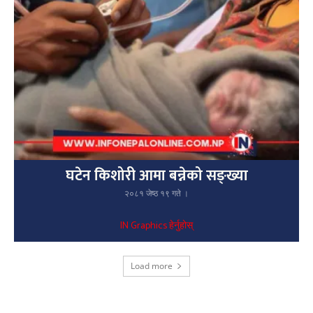
घटेन किशोरी आमा बन्नेको सङ्ख्या
२०८१ जेष्ठ १९ गते ।
IN Graphics हेर्नुहोस्
Load more