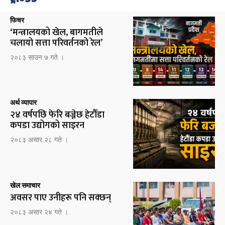
फिचर
‘मन्त्रालयको खेल, बागमतीले
चलायो सत्ता परिवर्तनको रेल’
२०८३ साउन ७ गते ।
अर्थ व्यापार
२४ वर्षपछि फेरि बज्नेछ हेटौँडा
कपडा उद्योगको साइरन
२०८३ असार २८ गते ।
खेल समाचार
अवसर पाए उनीहरू पनि सक्छन्
२०८३ असार २४ गते ।