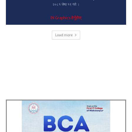
२०८१ जेष्ठ १९ गते ।
IN Graphics हेर्नुहोस्
Load more