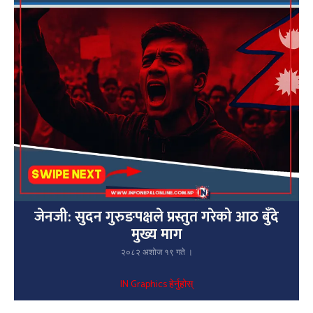
जेनजी: सुदन गुरुङपक्षले प्रस्तुत गरेको आठ बुँदे
मुख्य माग
२०८२ अशोज १९ गते ।
IN Graphics हेर्नुहोस्