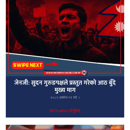
जेनजी: सुदन गुरुङपक्षले प्रस्तुत गरेको आठ बुँदे
मुख्य माग
२०८२ अशोज १९ गते ।
IN Graphics हेर्नुहोस्