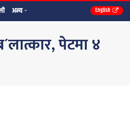
ली
अन्य
English
´लात्कार, पेटमा ४