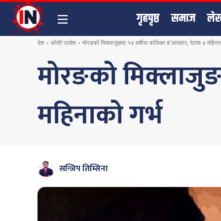
गृहपृष्ठ
समाज
ले
देश
कोशी प्रदेश
मोरङको मिक्लाजुङमा १४ वर्षीया बालिका ब´लात्कार, पेटमा ४ महिनाक
मोरङको मिक्लाजुङम
महिनाको गर्भ
सन्जिप तिम्सिना