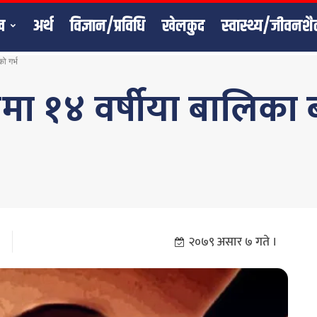
ख
अर्थ
विज्ञान/प्रविधि
खेलकुद
स्वास्थ्य/जीवनशै
ो गर्भ
ा १४ वर्षीया बालिका ब
२०७९ असार ७ गते ।