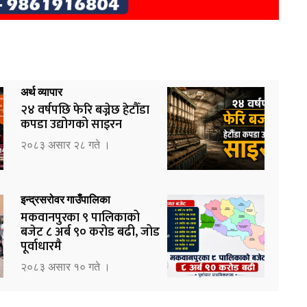
अर्थ व्यापार
२४ वर्षपछि फेरि बज्नेछ हेटौँडा
कपडा उद्योगको साइरन
२०८३ असार २८ गते ।
इन्द्रसरोवर गाउँपालिका
मकवानपुरका ९ पालिकाको
बजेट ८ अर्ब ९० करोड बढी, जोड
पूर्वाधारमै
२०८३ असार १० गते ।