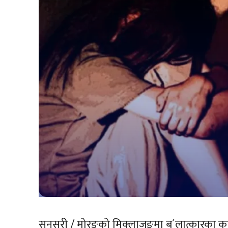
सुनसरी / मोरङको मिक्लाजुङमा ब´लात्कारका का