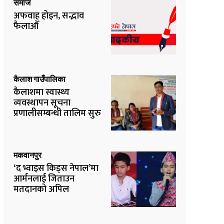
समाज
अफवाह होइन, सद्भाव
फैलाऔँ
कैलाश गाउँपालिका
कैलाशमा स्वास्थ्य
व्यवस्थापन सूचना
प्रणालीसम्बन्धी तालिम सुरु
मकवानपुर
‘द भ्वाइस किड्स नेपाल’मा
आर्मनलाई जिताउन
मतदानको अपिल