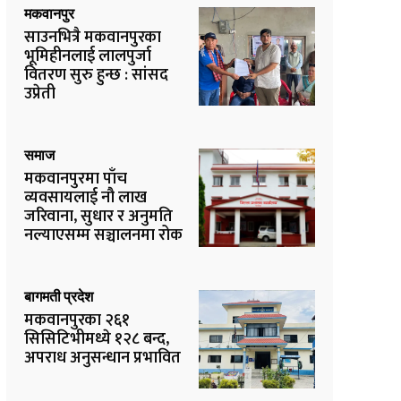
मकवानपुर
साउनभित्रै मकवानपुरका
भूमिहीनलाई लालपुर्जा
वितरण सुरु हुन्छ : सांसद
उप्रेती
समाज
मकवानपुरमा पाँच
व्यवसायलाई नौ लाख
जरिवाना, सुधार र अनुमति
नल्याएसम्म सञ्चालनमा रोक
बागमती प्रदेश
मकवानपुरका २६१
सिसिटिभीमध्ये १२८ बन्द,
अपराध अनुसन्धान प्रभावित