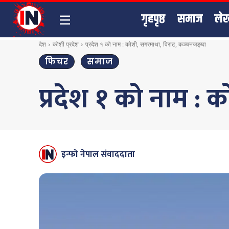
गृहपृष्ठ
समाज
ले
देश
कोशी प्रदेश
प्रदेश १ को नाम : कोशी, सगरमाथा, विराट, कञ्चनजङ्घा
फिचर
समाज
प्रदेश १ को नाम :
इन्फो नेपाल संवाददाता