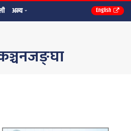
ली
अन्य
English
 कञ्चनजङ्घा