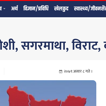
ख
अर्थ
विज्ञान/प्रविधि
खेलकुद
स्वास्थ्य/जीवनशै
 कोशी, सगरमाथा, विराट,
२०७९ असार ८ गते ।