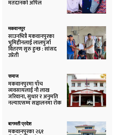
मतदानको अपिल
मकवानपुर
साउनभित्रै मकवानपुरका
भूमिहीनलाई लालपुर्जा
वितरण सुरु हुन्छ : सांसद
उप्रेती
समाज
मकवानपुरमा पाँच
व्यवसायलाई नौ लाख
जरिवाना, सुधार र अनुमति
नल्याएसम्म सञ्चालनमा रोक
बागमती प्रदेश
मकवानपुरका २६१