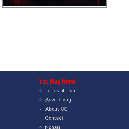
You May Need
Terms of Use
Advertising
About US
Contact
Nepali