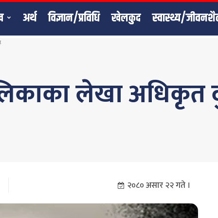
ख
अर्थ
विज्ञान/प्रविधि
खेलकुद
स्वास्थ्य/जीवनशै
उ
पालिकाका लेखा अधिकृत
२०८० असार २२ गते ।