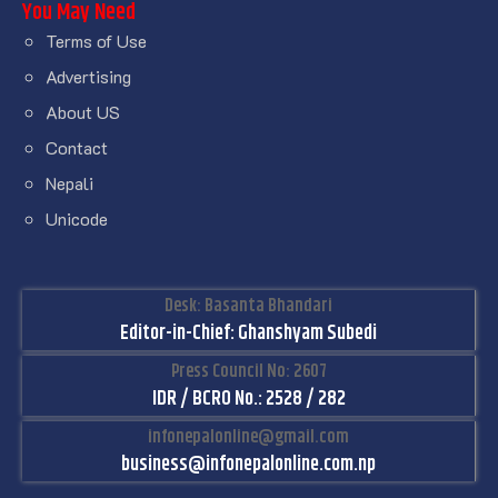
You May Need
Terms of Use
Advertising
About US
Contact
Nepali
Unicode
Desk: Basanta Bhandari
Editor-in-Chief: Ghanshyam Subedi
Press Council No: 2607
IDR / BCRO No.: 2528 / 282
infonepalonline@gmail.com
business@infonepalonline.com.np