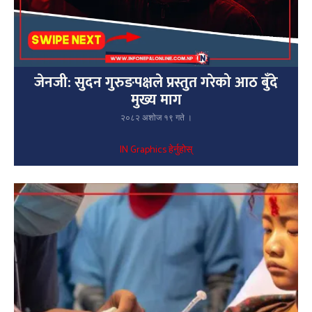
जेनजी: सुदन गुरुङपक्षले प्रस्तुत गरेको आठ बुँदे
मुख्य माग
२०८२ अशोज १९ गते ।
IN Graphics हेर्नुहोस्