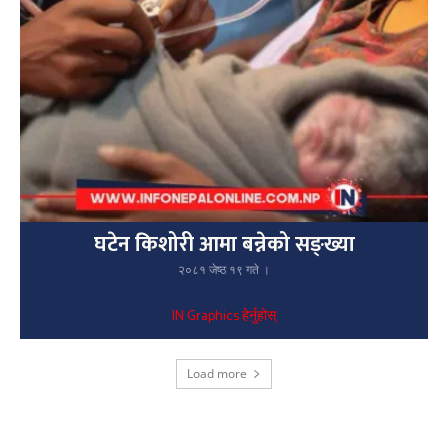
घटेन किशोरी आमा बन्नेको सङ्ख्या
२०८१ जेष्ठ १९ गते ।
IN Graphics हेर्नुहोस्
Load more