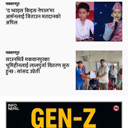
मकवानपुर
‘द भ्वाइस किड्स नेपाल’मा
आर्मनलाई जिताउन मतदानको
अपिल
मकवानपुर
साउनभित्रै मकवानपुरका
भूमिहीनलाई लालपुर्जा वितरण सुरु
हुन्छ : सांसद उप्रेती