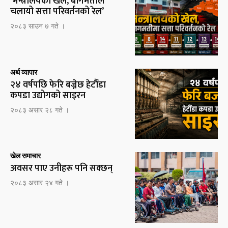
‘मन्त्रालयको खेल, बागमतीले
चलायो सत्ता परिवर्तनको रेल’
२०८३ साउन ७ गते ।
अर्थ व्यापार
२४ वर्षपछि फेरि बज्नेछ हेटौँडा
कपडा उद्योगको साइरन
२०८३ असार २८ गते ।
खेल समाचार
अवसर पाए उनीहरू पनि सक्छन्
२०८३ असार २४ गते ।