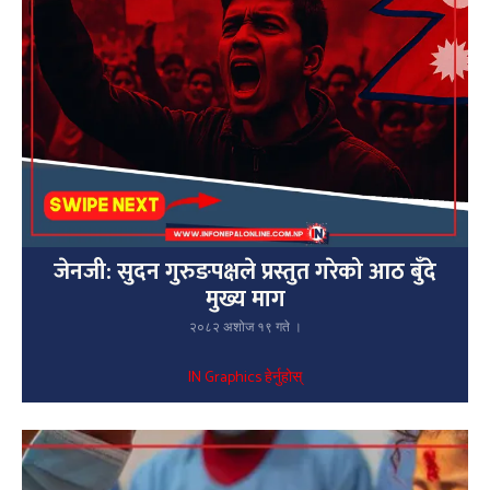
जेनजी: सुदन गुरुङपक्षले प्रस्तुत गरेको आठ बुँदे
मुख्य माग
२०८२ अशोज १९ गते ।
IN Graphics हेर्नुहोस्