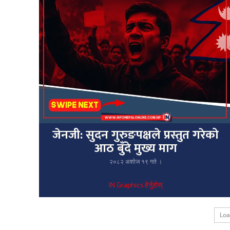
जेनजी: सुदन गुरुङपक्षले प्रस्तुत गरेको
आठ बुँदे मुख्य माग
२०८२ अशोज १९ गते ।
IN Graphics हेर्नुहोस्
Lo