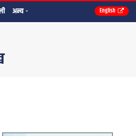
ली
अन्य
English
ख