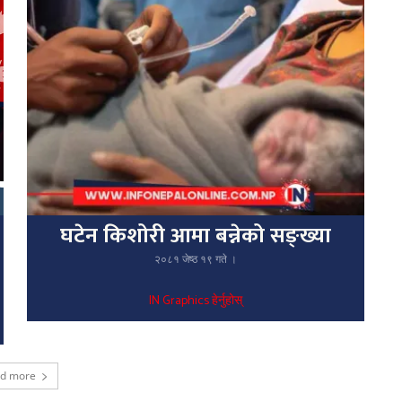
घटेन किशोरी आमा बन्नेको सङ्ख्या
२०८१ जेष्ठ १९ गते ।
IN Graphics हेर्नुहोस्
ad more