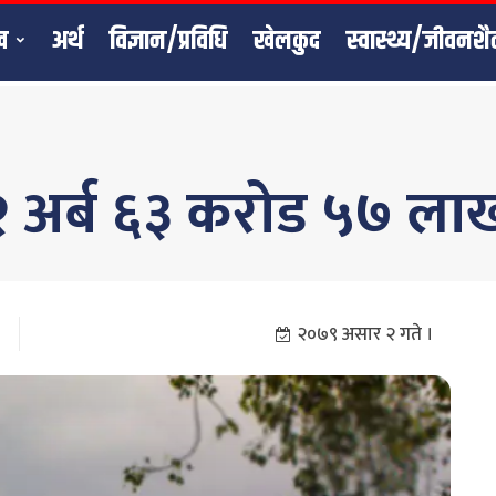
ख
अर्थ
विज्ञान/प्रविधि
खेलकुद
स्वास्थ्य/जीवनशै
४२ अर्ब ६३ करोड ५७ ला
२०७९ असार २ गते ।