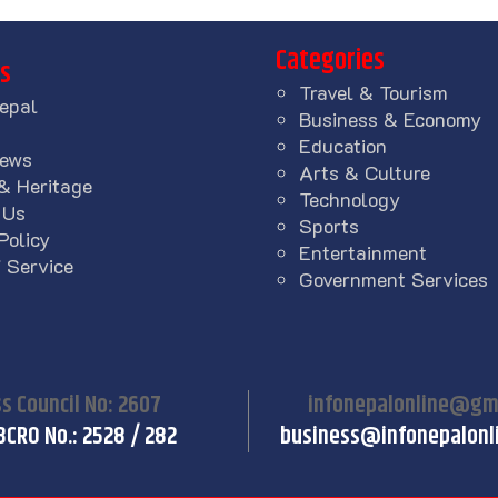
Categories
ks
Travel & Tourism
epal
Business & Economy
Education
News
Arts & Culture
& Heritage
Technology
 Us
Sports
Policy
Entertainment
 Service
Government Services
s Council No: 2607
infonepalonline@gm
BCRO No.: 2528 / 282
business@infonepalonl