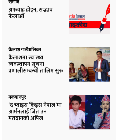
समाज
अफवाह होइन, सद्भाव
फैलाऔँ
कैलाश गाउँपालिका
कैलाशमा स्वास्थ्य
व्यवस्थापन सूचना
प्रणालीसम्बन्धी तालिम सुरु
मकवानपुर
‘द भ्वाइस किड्स नेपाल’मा
आर्मनलाई जिताउन
मतदानको अपिल