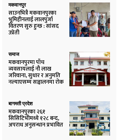
मकवानपुर
साउनभित्रै मकवानपुरका
भूमिहीनलाई लालपुर्जा
वितरण सुरु हुन्छ : सांसद
उप्रेती
समाज
मकवानपुरमा पाँच
व्यवसायलाई नौ लाख
जरिवाना, सुधार र अनुमति
नल्याएसम्म सञ्चालनमा रोक
बागमती प्रदेश
मकवानपुरका २६१
सिसिटिभीमध्ये १२८ बन्द,
अपराध अनुसन्धान प्रभावित