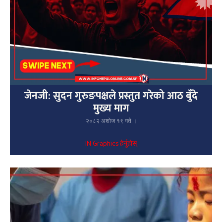
जेनजी: सुदन गुरुङपक्षले प्रस्तुत गरेको आठ बुँदे
मुख्य माग
२०८२ अशोज १९ गते ।
IN Graphics हेर्नुहोस्