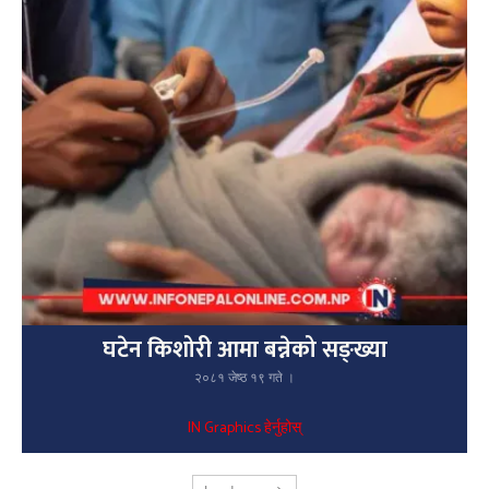
घटेन किशोरी आमा बन्नेको सङ्ख्या
२०८१ जेष्ठ १९ गते ।
IN Graphics हेर्नुहोस्