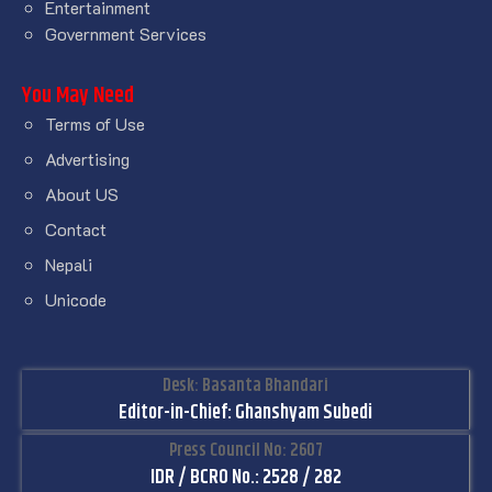
Entertainment
Government Services
You May Need
Terms of Use
Advertising
About US
Contact
Nepali
Unicode
Desk: Basanta Bhandari
Editor-in-Chief: Ghanshyam Subedi
Press Council No: 2607
IDR / BCRO No.: 2528 / 282