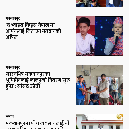
मकवानपुर
‘द भ्वाइस किड्स नेपाल’मा
आर्मनलाई जिताउन मतदानको
अपिल
मकवानपुर
साउनभित्रै मकवानपुरका
भूमिहीनलाई लालपुर्जा वितरण सुरु
हुन्छ : सांसद उप्रेती
समाज
मकवानपुरमा पाँच व्यवसायलाई नौ