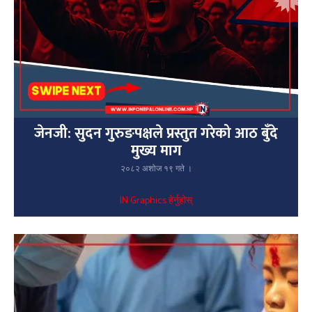
जेनजी: सुदन गुरुङपक्षले प्रस्तुत गरेको आठ बुँदे
मुख्य माग
२०८२ अशोज १९ गते ।
IN Graphics हेर्नुहोस्