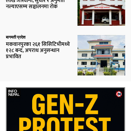
लाख जरिवाना, सुधार र अनुमति
नल्याएसम्म सञ्चालनमा रोक
बागमती प्रदेश
मकवानपुरका २६१ सिसिटिभीमध्ये
१२८ बन्द, अपराध अनुसन्धान
प्रभावित