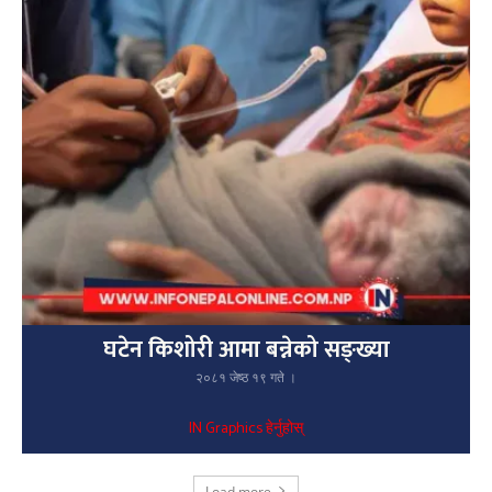
घटेन किशोरी आमा बन्नेको सङ्ख्या
२०८१ जेष्ठ १९ गते ।
IN Graphics हेर्नुहोस्
Load more