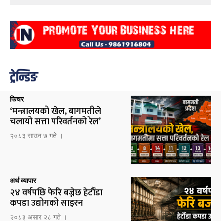
ट्रेन्डिङ
फिचर
‘मन्त्रालयको खेल, बागमतीले
चलायो सत्ता परिवर्तनको रेल’
२०८३ साउन ७ गते ।
अर्थ व्यापार
२४ वर्षपछि फेरि बज्नेछ हेटौँडा
कपडा उद्योगको साइरन
२०८३ असार २८ गते ।