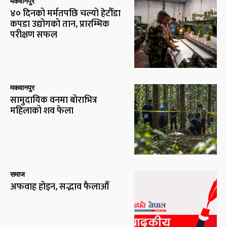
मकवानपुर
४० दिनको मर्मतपछि चल्यो हेटौँडा
कपडा उद्योगको तान, प्रारम्भिक
परीक्षण सफल
मकवानपुर
सामुदायिक वनमा बोराभित्र
महिलाको शव फेला
समाज
अफवाह होइन, सद्भाव फैलाऔँ