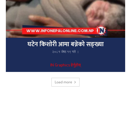
घटेन किशोरी आमा बन्नेको सङ्ख्या
२०८१ जेष्ठ १९ गते ।
IN Graphics हेर्नुहोस्
Load more