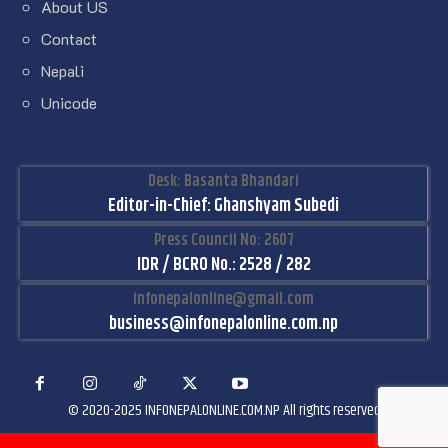
About US
Contact
Nepali
Unicode
Desk: Basanta Bhandari
Editor-in-Chief: Ghanshyam Subedi
Press Council No: 2607
IDR / BCRO No.: 2528 / 282
infonepalonline@gmail.com
business@infonepalonline.com.np
© 2020-2025 INFONEPALONLINE.COM.NP All rights reserved