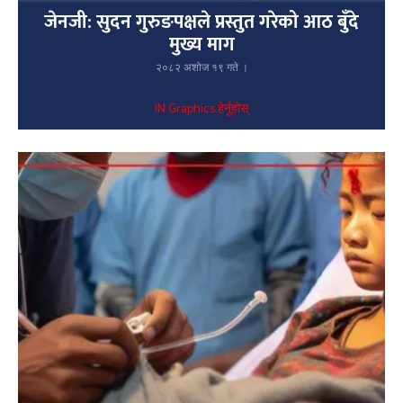
जेनजी: सुदन गुरुङपक्षले प्रस्तुत गरेको आठ बुँदे
मुख्य माग
२०८२ अशोज १९ गते ।
IN Graphics हेर्नुहोस्