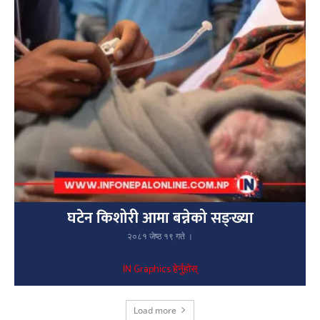
घटेन किशोरी आमा बन्नेको सङ्ख्या
२०८१ जेष्ठ १९ गते ।
IN Graphics हेर्नुहोस्
Load more