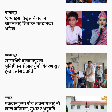
मकवानपुर
‘द भ्वाइस किड्स नेपाल’मा
आर्मनलाई जिताउन मतदानको
अपिल
मकवानपुर
साउनभित्रै मकवानपुरका
भूमिहीनलाई लालपुर्जा वितरण सुरु
हुन्छ : सांसद उप्रेती
समाज
मकवानपुरमा पाँच व्यवसायलाई नौ
लाख जरिवाना, सुधार र अनुमति