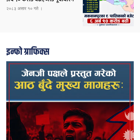
२०८३ असार १० गते ।
इन्फो ग्राफिक्स