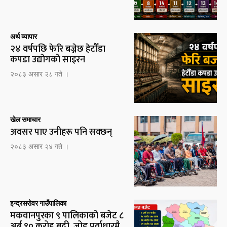
अर्थ व्यापार
२४ वर्षपछि फेरि बज्नेछ हेटौँडा
कपडा उद्योगको साइरन
२०८३ असार २८ गते ।
खेल समाचार
अवसर पाए उनीहरू पनि सक्छन्
२०८३ असार २४ गते ।
इन्द्रसरोवर गाउँपालिका
मकवानपुरका ९ पालिकाको बजेट ८
अर्ब ९० करोड बढी, जोड पूर्वाधारमै