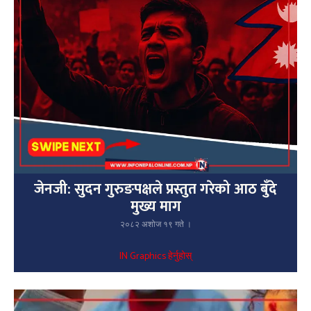
जेनजी: सुदन गुरुङपक्षले प्रस्तुत गरेको आठ बुँदे
मुख्य माग
२०८२ अशोज १९ गते ।
IN Graphics हेर्नुहोस्