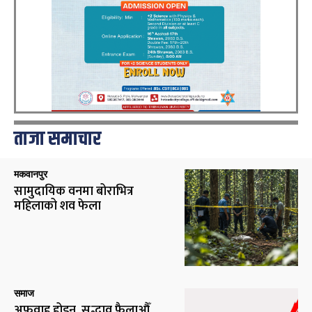
ताजा समाचार
मकवानपुर
सामुदायिक वनमा बोराभित्र
महिलाको शव फेला
समाज
अफवाह होइन, सद्भाव फैलाऔँ