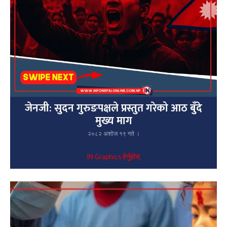
जेनजी: सुदन गुरुङपक्षले प्रस्तुत गरेको आठ बुँदे
मुख्य माग
२०८२ अशोज १९ गते ।
IN Graphics हेर्नुहोस्