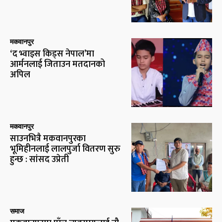
मकवानपुर
‘द भ्वाइस किड्स नेपाल’मा
आर्मनलाई जिताउन मतदानको
अपिल
मकवानपुर
साउनभित्रै मकवानपुरका
भूमिहीनलाई लालपुर्जा वितरण सुरु
हुन्छ : सांसद उप्रेती
समाज