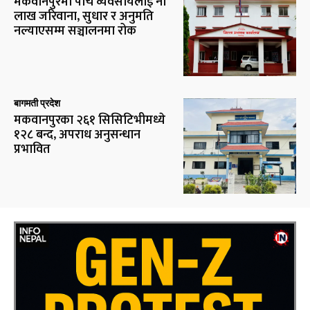
मकवानपुरमा पाँच व्यवसायलाई नौ
लाख जरिवाना, सुधार र अनुमति
नल्याएसम्म सञ्चालनमा रोक
बागमती प्रदेश
मकवानपुरका २६१ सिसिटिभीमध्ये
१२८ बन्द, अपराध अनुसन्धान
प्रभावित