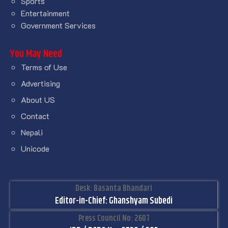
Sports
Entertainment
Government Services
You May Need
Terms of Use
Advertising
About US
Contact
Nepali
Unicode
Desk: Basanta Bhandari
Editor-in-Chief: Ghanshyam Subedi
Press Council No: 2607