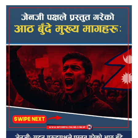
जेनजी: सुदन गुरुङपक्षले प्रस्तुत गरेको आठ बुँदे