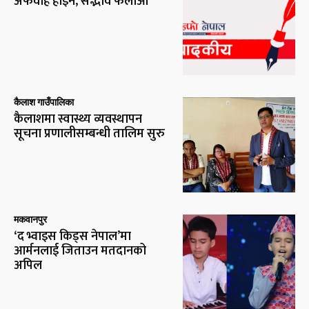
अफवाह होइन, सद्भाव फैलाऔँ
कैलाश गाउँपालिका
कैलाशमा स्वास्थ्य व्यवस्थापन
सूचना प्रणालीसम्बन्धी तालिम सुरु
मकवानपुर
‘द भ्वाइस किड्स नेपाल’मा
आर्मनलाई जिताउन मतदानको
अपिल