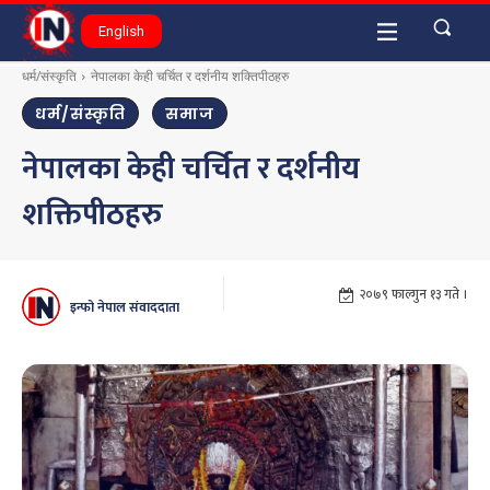
English
धर्म/संस्कृति
नेपालका केही चर्चित र दर्शनीय शक्तिपीठहरु
धर्म/संस्कृति
समाज
नेपालका केही चर्चित र दर्शनीय
शक्तिपीठहरु
२०७९ फाल्गुन १३ गते ।
इन्फो नेपाल संवाददाता