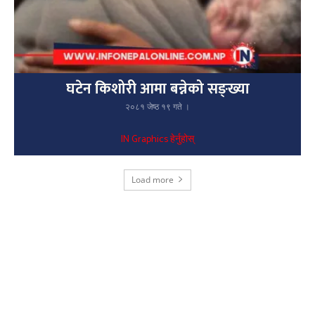
घटेन किशोरी आमा बन्नेको सङ्ख्या
२०८१ जेष्ठ १९ गते ।
IN Graphics हेर्नुहोस्
Load more