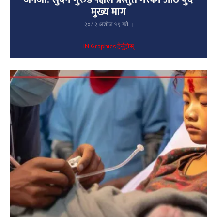
मुख्य माग
२०८२ अशोज १९ गते ।
IN Graphics हेर्नुहोस्