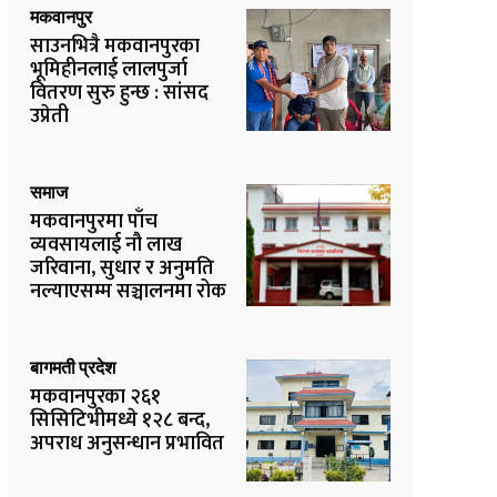
मकवानपुर
साउनभित्रै मकवानपुरका
भूमिहीनलाई लालपुर्जा
वितरण सुरु हुन्छ : सांसद
उप्रेती
समाज
मकवानपुरमा पाँच
व्यवसायलाई नौ लाख
जरिवाना, सुधार र अनुमति
नल्याएसम्म सञ्चालनमा रोक
बागमती प्रदेश
मकवानपुरका २६१
सिसिटिभीमध्ये १२८ बन्द,
अपराध अनुसन्धान प्रभावित