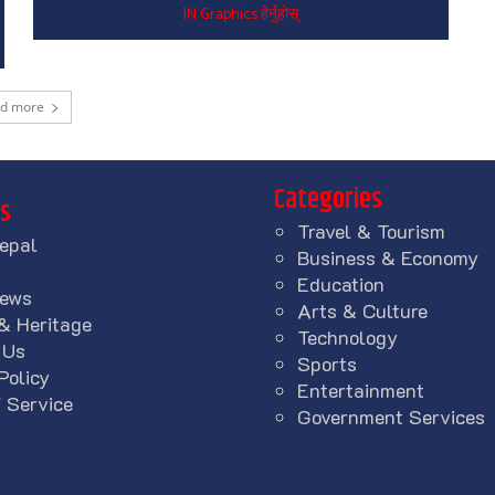
IN Graphics हेर्नुहोस्
ad more
Categories
ks
Travel & Tourism
epal
Business & Economy
Education
News
Arts & Culture
& Heritage
Technology
 Us
Sports
Policy
Entertainment
 Service
Government Services