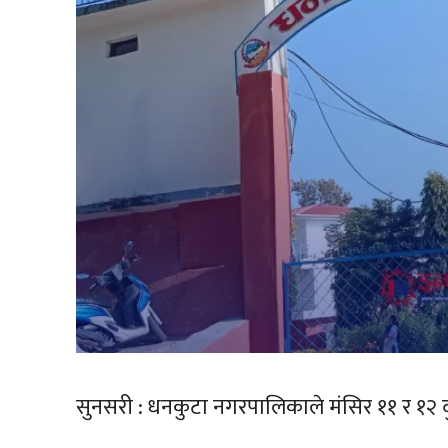
सुनसरी : धनकुटा नगरपालिकाले मंसिर ११ र १२ दु