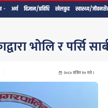
ख
अर्थ
विज्ञान/प्रविधि
खेलकुद
स्वास्थ्य/जीवनशै
वारा भोलि र पर्सि सार
२०८० मंसिर १० गते ।