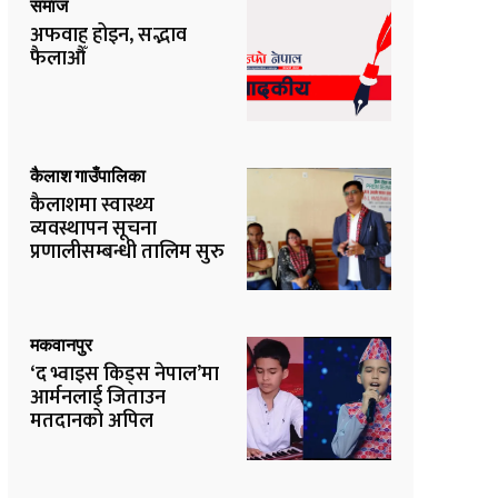
समाज
अफवाह होइन, सद्भाव
फैलाऔँ
कैलाश गाउँपालिका
कैलाशमा स्वास्थ्य
व्यवस्थापन सूचना
प्रणालीसम्बन्धी तालिम सुरु
मकवानपुर
‘द भ्वाइस किड्स नेपाल’मा
आर्मनलाई जिताउन
मतदानको अपिल