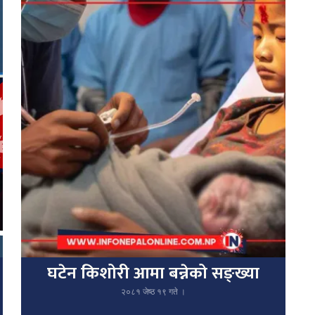
घटेन किशोरी आमा बन्नेको सङ्ख्या
२०८१ जेष्ठ १९ गते ।