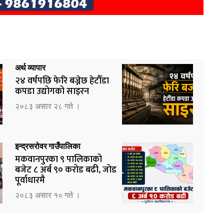
अर्थ व्यापार
२४ वर्षपछि फेरि बज्नेछ हेटौँडा
कपडा उद्योगको साइरन
२०८३ असार २८ गते ।
इन्द्रसरोवर गाउँपालिका
मकवानपुरका ९ पालिकाको
बजेट ८ अर्ब ९० करोड बढी, जोड
पूर्वाधारमै
२०८३ असार १० गते ।