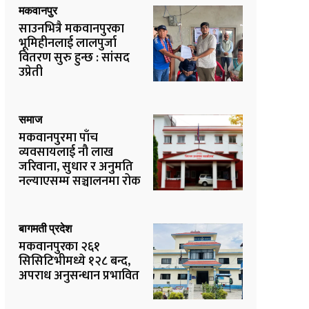
मकवानपुर
साउनभित्रै मकवानपुरका
भूमिहीनलाई लालपुर्जा
वितरण सुरु हुन्छ : सांसद
उप्रेती
समाज
मकवानपुरमा पाँच
व्यवसायलाई नौ लाख
जरिवाना, सुधार र अनुमति
नल्याएसम्म सञ्चालनमा रोक
बागमती प्रदेश
मकवानपुरका २६१
सिसिटिभीमध्ये १२८ बन्द,
अपराध अनुसन्धान प्रभावित