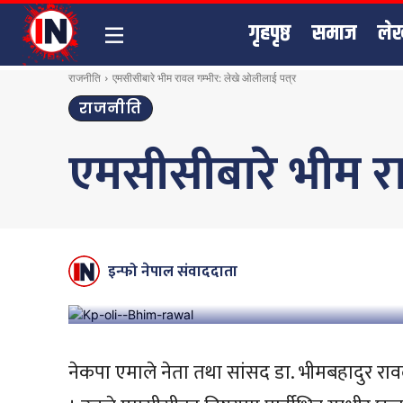
गृहपृष्ठ
समाज
ले
राजनीति
एमसीसीबारे भीम रावल गम्भीर: लेखे ओलीलाई पत्र
राजनीति
एमसीसीबारे भीम रा
इन्फो नेपाल संवाददाता
नेकपा एमाले नेता तथा सांसद डा. भीमबहादुर रावलल