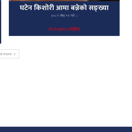
घटेन किशोरी आमा बन्नेको सङ्ख्या
२०८१ जेष्ठ १९ गते ।
IN Graphics हेर्नुहोस्
ad more