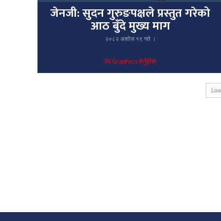
जेनजी: सुदन गुरुङपक्षले प्रस्तुत गरेको
आठ बुँदे मुख्य माग
२०८२ अशोज १९ गते ।
IN Graphics हेर्नुहोस्
Lo