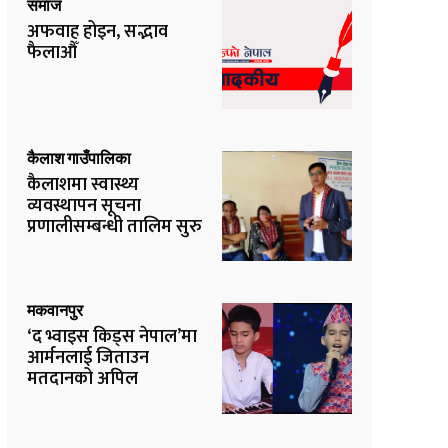
समाज
अफवाह होइन, सद्भाव
फैलाऔँ
कैलाश गाउँपालिका
कैलाशमा स्वास्थ्य
व्यवस्थापन सूचना
प्रणालीसम्बन्धी तालिम सुरु
मकवानपुर
‘द भ्वाइस किड्स नेपाल’मा
आर्मनलाई जिताउन
मतदानको अपिल