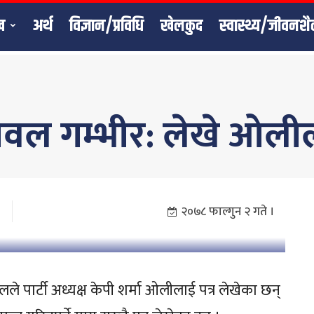
ख
अर्थ
विज्ञान/प्रविधि
खेलकुद
स्वास्थ्य/जीवनशै
वल गम्भीर: लेखे ओलील
२०७८ फाल्गुन २ गते ।
े पार्टी अध्यक्ष केपी शर्मा ओलीलाई पत्र लेखेका छन्