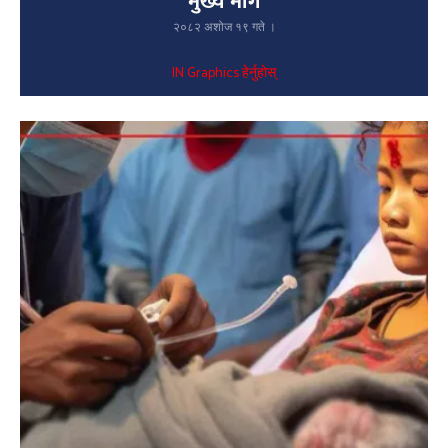
मुख्य माग
२०८२ अशोज १९ गते ।
IN Graphics हेर्नुहोस्