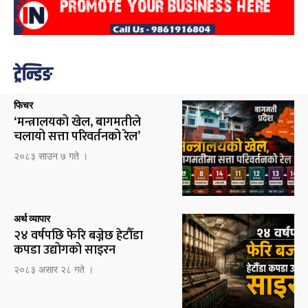
ट्रेन्डिङ
फिचर
‘मन्त्रालयको खेल, बागमतीले
चलायो सत्ता परिवर्तनको रेल’
२०८३ साउन ७ गते ।
अर्थ व्यापार
२४ वर्षपछि फेरि बज्नेछ हेटौँडा
कपडा उद्योगको साइरन
२०८३ असार २८ गते ।