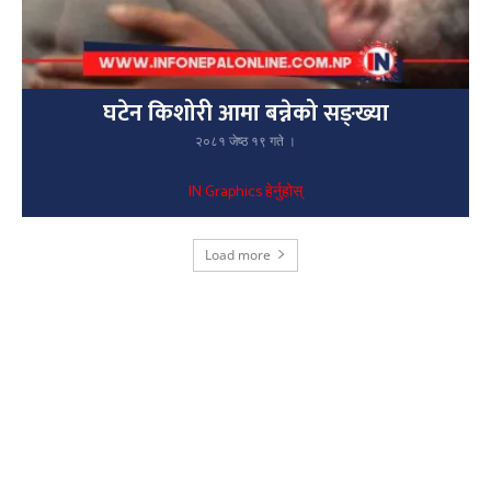
घटेन किशोरी आमा बन्नेको सङ्ख्या
२०८१ जेष्ठ १९ गते ।
IN Graphics हेर्नुहोस्
Load more