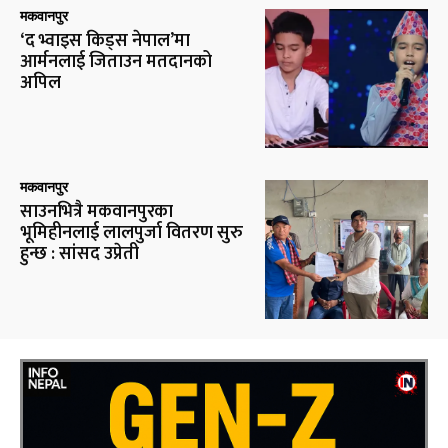
मकवानपुर
‘द भ्वाइस किड्स नेपाल’मा
आर्मनलाई जिताउन मतदानको
अपिल
मकवानपुर
साउनभित्रै मकवानपुरका
भूमिहीनलाई लालपुर्जा वितरण सुरु
हुन्छ : सांसद उप्रेती