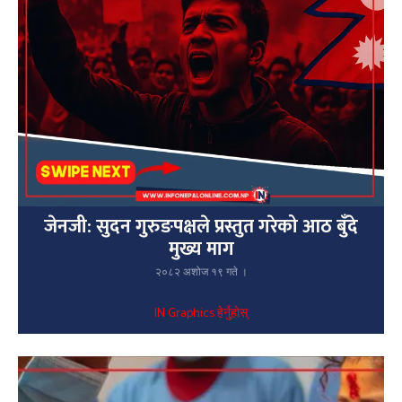
जेनजी: सुदन गुरुङपक्षले प्रस्तुत गरेको आठ बुँदे
मुख्य माग
२०८२ अशोज १९ गते ।
IN Graphics हेर्नुहोस्