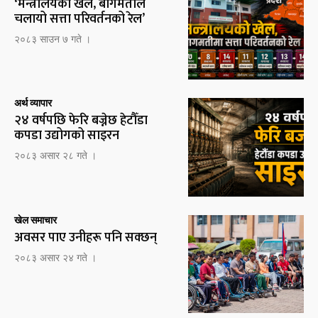
‘मन्त्रालयको खेल, बागमतीले
चलायो सत्ता परिवर्तनको रेल’
२०८३ साउन ७ गते ।
अर्थ व्यापार
२४ वर्षपछि फेरि बज्नेछ हेटौँडा
कपडा उद्योगको साइरन
२०८३ असार २८ गते ।
खेल समाचार
अवसर पाए उनीहरू पनि सक्छन्
२०८३ असार २४ गते ।