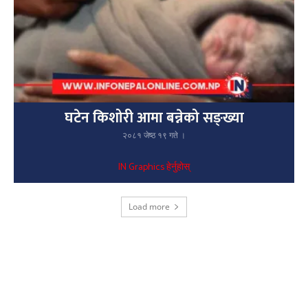
घटेन किशोरी आमा बन्नेको सङ्ख्या
२०८१ जेष्ठ १९ गते ।
IN Graphics हेर्नुहोस्
Load more