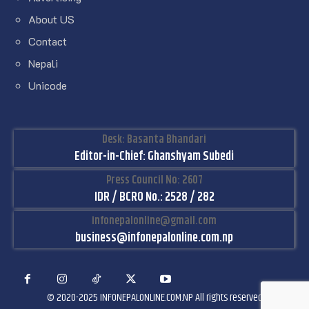
About US
Contact
Nepali
Unicode
Desk: Basanta Bhandari
Editor-in-Chief: Ghanshyam Subedi
Press Council No: 2607
IDR / BCRO No.: 2528 / 282
infonepalonline@gmail.com
business@infonepalonline.com.np
© 2020-2025 INFONEPALONLINE.COM.NP All rights reserved