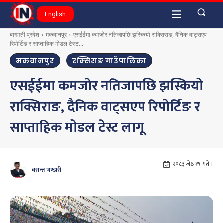
English
बागमती प्रदेश
मकवानपुर
एसईईमा कमजोर नतिजापछि झस्कियो राक्सिराङ, दैनिक वाट्सएप
रिपोर्टिङ र साप्ताहिक मोडल टेस्ट...
मकवानपुर
रक्सिराङ गाउँपालिका
एसईईमा कमजोर नतिजापछि झस्कियो
राक्सिराङ, दैनिक वाट्सएप रिपोर्टिङ र
साप्ताहिक मोडल टेस्ट लागू
२०८३ जेष्ठ १९ गते ।
बसन्त भण्डारी