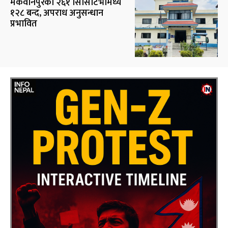
मकवानपुरका २६१ सिसिटिभीमध्ये
१२८ बन्द, अपराध अनुसन्धान
प्रभावित