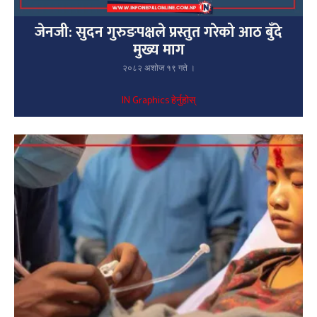
जेनजी: सुदन गुरुङपक्षले प्रस्तुत गरेको आठ बुँदे
मुख्य माग
२०८२ अशोज १९ गते ।
IN Graphics हेर्नुहोस्