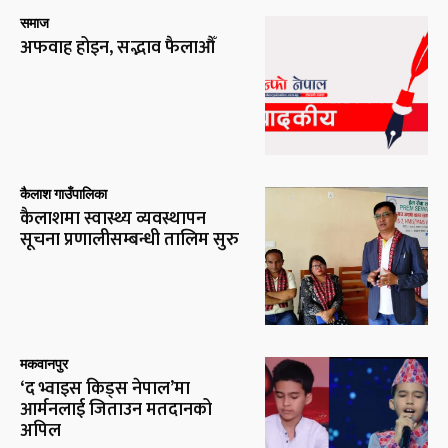
समाज
अफवाह होइन, सद्भाव फैलाऔँ
कैलाश गाउँपालिका
कैलाशमा स्वास्थ्य व्यवस्थापन
सूचना प्रणालीसम्बन्धी तालिम सुरु
मकवानपुर
‘द भ्वाइस किड्स नेपाल’मा
आर्मनलाई जिताउन मतदानको
अपिल