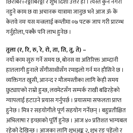
छिरबिरे÷रङ्गीबिरङ्गी र शुभ दिशा उत्तर हो । त्यस्तै कुनै नगरी
नहुने काम छ वा अचानक यात्रामा जानुछ भने आज ॐ कें
केतवे नमः यस मन्त्रलाई कम्तीमा ०७ पटक जाप गरी प्रारम्भ
गर्नुहोला, पक्कै पनि लाभ हुनेछ ।
तुला (र, रि, रु, रे, रो, ता, ति, तु, ते) –
नयाँ काम सुरु गर्ने समय छ, बोनस वा अतिरिक्त आम्दानी
हातलागी हुनाले सँगीसाथीसँग रमाइलो गर्न मन हौसिने छ ।
व्यक्तिगत खुसी, आनन्द र मौजमस्तीका लागि केही समय
छुट्याएको राम्रो हुन्छ, लवमेटसँग सम्पर्क राखी बढिरहेको
ग्यापलाई हटाउने प्रयास गर्नुपर्छ । प्रयासमा सफलता प्राप्त
हुनेछ । मित्र र सहयोगीले पूर्ण सहयोग गर्नेछन् । बहुप्रतीक्षित
अभिलाषा र इच्छाको पूर्ति हुनेछ । आज ४० प्रतिशत भाग्यबल
रहेको देखिन्छ । आजका लागि शुभअङ्क २, शुभ रङ पहेंलो र