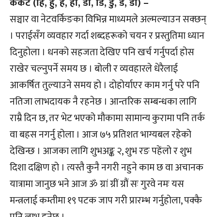
कर्कट (हि, हु, हे, हो, डा, डि, डु, डे, डो) –
सञ्चार वा नेटवर्किङका विभिन्न माध्यमले अल्मल्याउन सक्छन्
। पराईसँग व्यवहार गर्दा शब्दहरूको चयन र प्रस्तुतिमा ध्यान
दिनुहोला । धनको सहजता देखिए पनि खर्च गर्नुपर्दा होस
राखेर चल्नुपर्ने समय छ । बोली र व्यवहारले धेरैलाई
आकर्षित तुल्याउने समय हो । दोहोर्याएर काम गर्नु परे पनि
नतिजा लाभदायक नै रहनेछ । आन्तरिक सम्बन्धका लागि
राम्रै दिन छ, तर भेट भएको मौकामा सामान्य कुरामा पनि तर्क
वा बहस नगर्नु होला । आज ७५ प्रतिशत भाग्यबल रहेको
देखिन्छ । आजका लागि शुभअङ्क २, शुभ रङ पहेंलो र शुभ
दिशा दक्षिण हो । त्यस्तै कुनै नगरी नहुने काम छ वा अचानक
यात्रामा जानुछ भने आज ॐ ग्रां ग्रीं ग्रौं सः गुरवे नमः यस
मन्त्रलाई कम्तीमा १९ पटक जाप गरी प्रारम्भ गर्नुहोला, पक्कै
पनि लाभ हुनेछ ।