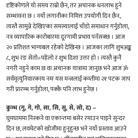
दृष्टिकोणले यो समय राम्रो छैन, तर अचानक धनलाभ हुने
सम्भावना छ । नयाँ लगानीका निमित्त उपयोगी दिन छैन,
त्यस्तै सामुन्ने देखिएका समस्यालाई चाँडो समाधान गर्नुहोला,
नत्र व्यापारिक कारोबारमा दूरगामी प्रभाव पर्नसक्छ । आज
२० प्रतिशत भाग्यबल रहेको देखिन्छ । आजका लागि शुभअङ्क
८, शुभ रङ सेतो÷पहेंलो र शुभ दिशा उत्तर हो । त्यस्तै कुनै
नगरी नहुने काम छ वा अचानक यात्रामा जानुछ भने आज ॐ
सर्वमृत्युनिवारकाय नमः यस मन्त्रलाई कम्तीमा २१ पटक जाप
गरी प्रारम्भ गर्नुहोला, पक्कै पनि लाभ हुनेछ ।
कुम्भ (गु, गे, गो, सा, सि, सु, से, सो, द) –
घुमघाममा निस्कने वा एकान्तमा बसेर रमाउन पाइने सुन्दर
दिन छ, लवमेटको खोजीमा हुनुहुन्छ भने नयाँ प्रस्ताव आउने