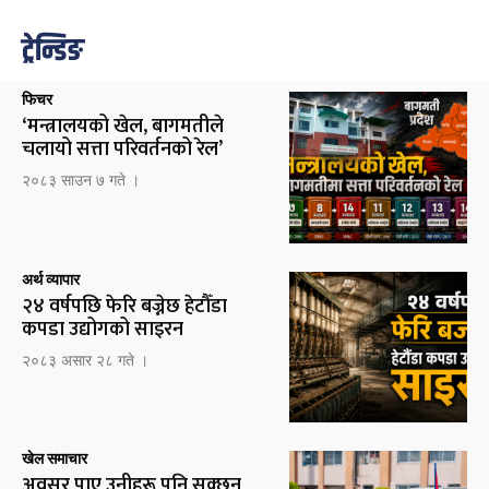
ट्रेन्डिङ
फिचर
‘मन्त्रालयको खेल, बागमतीले
चलायो सत्ता परिवर्तनको रेल’
२०८३ साउन ७ गते ।
अर्थ व्यापार
२४ वर्षपछि फेरि बज्नेछ हेटौँडा
कपडा उद्योगको साइरन
२०८३ असार २८ गते ।
खेल समाचार
अवसर पाए उनीहरू पनि सक्छन्