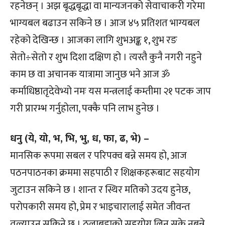
रहनेछन् । अझ बृद्धबृद्धा वा मान्यजनको सेवाचाकरी गरेमा
भाग्यबल बढाउन सकिने छ । आज ४५ प्रतिशत भाग्यबल
रहेको देखिन्छ । आजका लागि शुभअङ्क १, शुभ रङ
सेतो÷सेतो र शुभ दिशा दक्षिण हो । त्यस्तै कुनै नगरी नहुने
काम छ वा अचानक यात्रामा जानुछ भने आज ॐ
कर्माधिष्ठातृदेवेभ्यो नमः यस मन्त्रलाई कम्तीमा २१ पटक जाप
गरी प्रारम्भ गर्नुहोला, पक्कै पनि लाभ हुनेछ ।
धनु (ये, यो, भ, भि, भु, ध, फा, ढ, भे) –
मानसिक रूपमा सबल र परिपक्व बन्ने समय हो, आज
पठनपाठनका क्रममा सहपाठी र शिक्षकहरूबाट सहयोग
जुटाउन सकिने छ । शान्त र स्थिर मतिको उदय हुनेछ,
परोपकारी समय हो, प्रेम र भाइचारालाई समेत जीवन्त
तुल्याउन सकिने छ । ठूलाबडाको सहयोग लिन सके नबन्ने