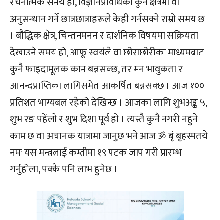
रचनात्मक समय हो, विज्ञानप्रविधिको कुनै क्षेत्रमा वा
अनुसन्धान गर्ने छात्रछात्राहरूले केही गर्नसक्ने राम्रो समय छ
। बौद्धिक क्षेत्र, चिन्तनमनन र दार्शनिक विषयमा सक्रियता
देखाउने समय हो, आफू स्वयंले वा छोराछोरीका माध्यमबाट
कुनै फाइदामूलक काम बन्नसक्छ, तर मन भावुकता र
आनन्दप्राप्तिका लागिसमेत आकर्षित बन्नसक्छ । आज १००
प्रतिशत भाग्यबल रहेको देखिन्छ । आजका लागि शुभअङ्क ५,
शुभ रङ पहेंलो र शुभ दिशा पूर्व हो । त्यस्तै कुनै नगरी नहुने
काम छ वा अचानक यात्रामा जानुछ भने आज ॐ बृं बृहस्पतये
नमः यस मन्त्रलाई कम्तीमा १९ पटक जाप गरी प्रारम्भ
गर्नुहोला, पक्कै पनि लाभ हुनेछ ।