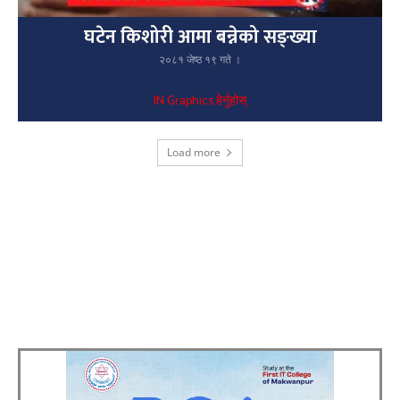
घटेन किशोरी आमा बन्नेको सङ्ख्या
२०८१ जेष्ठ १९ गते ।
IN Graphics हेर्नुहोस्
Load more