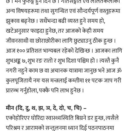
छ । मन फुरुङ्ग हुने दिन छ । गीतसङ्गीत एवं ललितकलाका
अन्य विषयहरूमा तथा सुगन्धित एवं सौन्दर्यपूर्ण वस्तुहरूमा
झुकाव बढ्नेछ । सधैंभन्दा बढी व्यस्त हुने समय हो,
खटेअनुसार फाइदा हुनेछ, तर आजको केही समय
जीवनसाथी वा छोराछोरीका लागि छुट्याउनु ठीक हुन्छ ।
आज १०० प्रतिशत भाग्यबल रहेको देखिन्छ । आजका लागि
शुभअङ्क ७, शुभ रङ रातो र शुभ दिशा पश्चिम हो । त्यस्तै कुनै
नगरी नहुने काम छ वा अचानक यात्रामा जानुछ भने आज ॐ
कुलपूजितायै नमः यस मन्त्रलाई कम्तीमा ११ पटक जाप गरी
प्रारम्भ गर्नुहोला, पक्कै पनि लाभ हुनेछ ।
मीन (दि, दु, थ, झ, ञ, दे, दो, च, चि) –
एकोहोरिएर घोरिंदा स्वास्थ्यस्थिति बिग्रने डर हुन्छ, त्यसैले
परिश्रम र आरामको सन्तुलनमा ध्यान दिई पठनपाठनमा