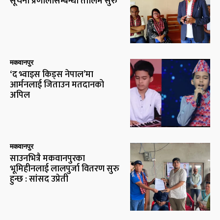
सूचना प्रणालीसम्बन्धी तालिम सुरु
मकवानपुर
‘द भ्वाइस किड्स नेपाल’मा
आर्मनलाई जिताउन मतदानको
अपिल
मकवानपुर
साउनभित्रै मकवानपुरका
भूमिहीनलाई लालपुर्जा वितरण सुरु
हुन्छ : सांसद उप्रेती