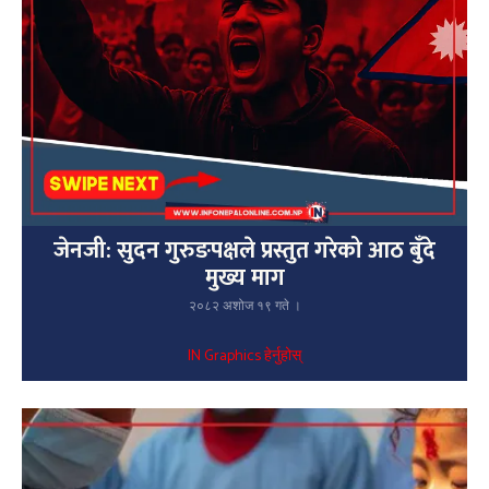
जेनजी: सुदन गुरुङपक्षले प्रस्तुत गरेको आठ बुँदे
मुख्य माग
२०८२ अशोज १९ गते ।
IN Graphics हेर्नुहोस्