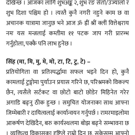
देखिन्छ । आजका लागि शुभअङ्क २, शुभ रङ सेतो/उज्यालो र
शुभ दिशा पश्चिम हो । त्यस्तै कुनै नगरी नहुने काम छ वा
अचानक यात्रामा जानुछ भने आज ॐ ह्रीं श्रीं क्लीं वित्तेश्वराय
नमः यस मन्त्रलाई कम्तीमा ११ पटक जाप गरी प्रारम्भ
गर्नुहोला, पक्कै पनि लाभ हुनेछ ।
सिंह (मा, मि, मु, मे, मो, टा, टि, टु, टे) –
प्रतियोगिता वा प्रतिस्पर्द्धामा सफल भइने दिन हो, कुनै
कामलाई टुङ्गोमा पुर्याउन प्रयास गरिने छ, परिश्रमको विकल्प
छैन, त्यसैले सर्टकट वा छोटो बाटो छोडेर मिहिनेत गरेर
अगाडि बढ्नु ठीक हुन्छ । समुचित योजनाका साथ आफ्ना
जिम्मेबारी र दायित्वलाई कार्यान्वयन गर्नुपर्छ । रामरमाइलोमा
आकर्षण देखिंदैन, बरु कार्यस्थलमा बोझ बढ्ने सम्भावना छ
। व्यक्तित्व विकासका दृष्टिले राम्रो दिन छ, सकेसम्म आफ्नो