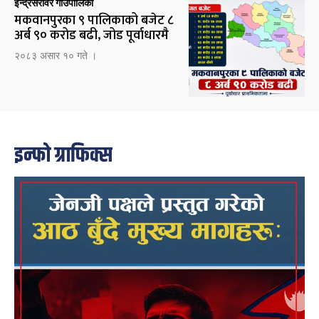
इन्द्रसरोवर गाउँपालिका
मकवानपुरका ९ पालिकाको बजेट ८
अर्ब ९० करोड बढी, जोड पूर्वाधारमै
२०८३ असार १० गते ।
इन्फो ग्राफिक्स