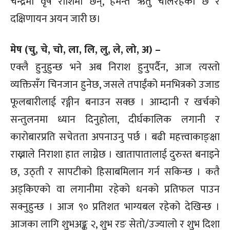
चन्द्रमा वृष राशिमा छन्, हेमन्त ऋतु चलिरहेको छ र
दक्षिणायन अयन जारी छ।
मेष (चु, चे, चो, ला, लि, लु, ले, लो, अ) –
एक्लै हुनुहुन्छ भने अब निराश हुनुपर्दैन, आज त्यस्तो
व्यक्तिसँग चिनजान हुनेछ, जसले तपाईंको मनभित्रको उजाड
फूलबारीलाई रङ्गीन बनाउन सक्छ । आम्दानी र खर्चको
सन्तुलनमा ध्यान दिनुहोला, दीर्घकालिक लगानी र
कारोबारप्रति सचेतता अपनाउनु पर्छ । बढी महत्त्वाकाङ्क्षा
राख्नाले निराशा हात लाग्नेछ । खातापातालाई दुरुस्त बनाइने
छ, उठ्ती र सापटीको हिसाबमिलान गर्न सकिन्छ । कतै
अड्किएको वा लगानीमा रहेको धनको प्रतिफल पाउन
सक्नुहुन्छ । आज ९० प्रतिशत भाग्यबल रहेको देखिन्छ ।
आजका लागि शुभअङ्क २, शुभ रङ सेतो/उज्यालो र शुभ दिशा