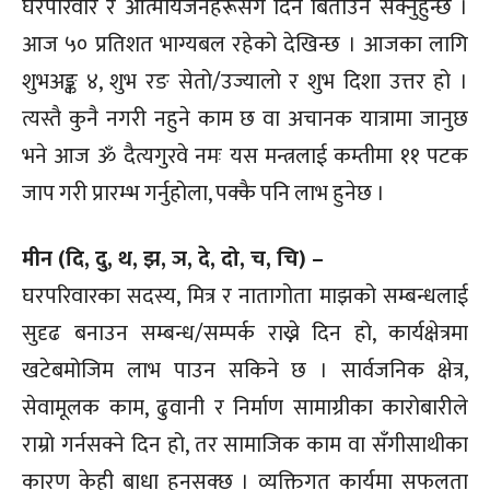
घरपरिवार र आत्मीयजनहरूसँग दिन बिताउन सक्नुहुन्छ ।
आज ५० प्रतिशत भाग्यबल रहेको देखिन्छ । आजका लागि
शुभअङ्क ४, शुभ रङ सेतो/उज्यालो र शुभ दिशा उत्तर हो ।
त्यस्तै कुनै नगरी नहुने काम छ वा अचानक यात्रामा जानुछ
भने आज ॐ दैत्यगुरवे नमः यस मन्त्रलाई कम्तीमा ११ पटक
जाप गरी प्रारम्भ गर्नुहोला, पक्कै पनि लाभ हुनेछ ।
मीन (दि, दु, थ, झ, ञ, दे, दो, च, चि) –
घरपरिवारका सदस्य, मित्र र नातागोता माझको सम्बन्धलाई
सुदृढ बनाउन सम्बन्ध/सम्पर्क राख्ने दिन हो, कार्यक्षेत्रमा
खटेबमोजिम लाभ पाउन सकिने छ । सार्वजनिक क्षेत्र,
सेवामूलक काम, ढुवानी र निर्माण सामाग्रीका कारोबारीले
राम्रो गर्नसक्ने दिन हो, तर सामाजिक काम वा सँगीसाथीका
कारण केही बाधा हुनसक्छ । व्यक्तिगत कार्यमा सफलता