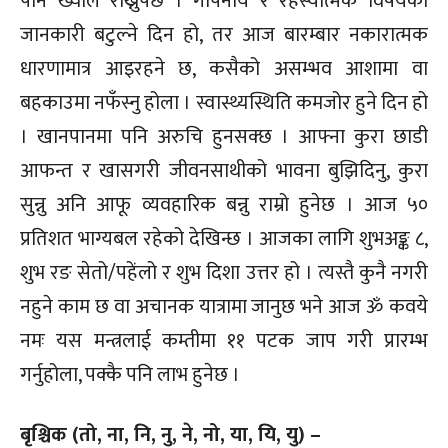
पनि ख्याल राख्नुपर्छ । गोपनीय र रहस्यात्मक विषयको
जानकारी बटुल्ने दिन हो, तर आज बारम्बार नकारात्मक
धारणामात्र आइरहने छ, कसैको असम्भव आशामा वा
बहकाउमा नफँस्नु होला । स्वास्थ्यस्थिति कमजोर हुने दिन हो
। खानपानमा पनि अरुचि हुनसक्छ । आफ्ना कुरा छाडी
आफन्त र खासगरी जीवनसाथीको भावना बुझिदिनु, कुरा
सुन्नु अनि आफू व्यवहारिक बन्नु राम्रो हुनेछ । आज ५०
प्रतिशत भाग्यबल रहेको देखिन्छ । आजका लागि शुभअङ्क ८,
शुभ रङ सेतो/पहेंलो र शुभ दिशा उत्तर हो । त्यस्तै कुनै नगरी
नहुने काम छ वा अचानक यात्रामा जानुछ भने आज ॐ कवये
नमः यस मन्त्रलाई कम्तीमा ११ पटक जाप गरी प्रारम्भ
गर्नुहोला, पक्कै पनि लाभ हुनेछ ।
बृश्चिक (तो, ना, नि, नु, ने, नो, या, यि, यु) –