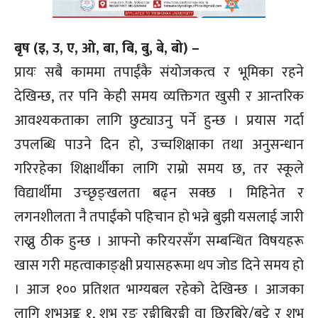
बृष (इ, उ, ए, ओ, बा, बि, बु, बे, बो) –
प्रायः सबै काममा तपाईंकै संयोजकत्व र भूमिका रहने
देखिन्छ, तर पनि केही समय व्यक्तिगत खुसी र आन्तरिक
आवश्यकताका लागि छुट्याउनु पर्ने हुन्छ । प्रयास गर्दा
उपलब्धि पाउने दिन हो, उच्चशिक्षाका तथा अनुसन्धान
गरिरहेका शिक्षार्थीका लागि राम्रो समय छ, तर स्कूले
विद्यार्थीमा उच्छृङ्खलता बढ्न सक्छ । मिहिनेत र
लगनशीलता नै तपाईंको पहिचान हो भन्ने बुझी यसलाई जारी
राख्नु ठीक हुन्छ । आफ्नो करियरसँग सम्बन्धित विषयहरू
खास गरी महत्वाकाङ्क्षी प्रयासहरूमा थप जोड दिने समय हो
। आज १०० प्रतिशत भाग्यबल रहेको देखिन्छ । आजका
लागि शुभअङ्क १, शुभ रङ रङ्गीबिरङ्गी वा छिरबिरे/बुट्टे र शुभ