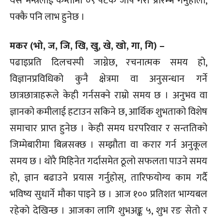
यस मन्त्रलाई कम्तीमा ०९ पटक जाप गरी प्रारम्भ गर्नुहोला,
पक्कै पनि लाभ हुनेछ ।
मकर (भो, ज, जि, खि, खु, खे, खो, गा, गि) –
पढाइप्रति दिलचस्पी जाग्नेछ, रचनात्मक समय हो,
विज्ञानप्रविधिको कुनै क्षेत्रमा वा अनुसन्धान गर्ने
छात्रछात्राहरूले केही गर्नसक्ने राम्रो समय छ । अनुभव वा
ज्ञानको कमीलाई हटाउन सकिने छ, आर्थिक शुभताको विशेष
समाचार प्राप्त हुनेछ । केही समय घरपरिवार र सन्ततिको
जिम्मेबारीमा बित्नसक्छ । सम्झौता वा करार गर्न अनुकूल
समय छ । थोरै मिहिनेत गर्दासमेत ठूलो सफलता पाउने समय
हो, ज्ञान बढाउने प्रयास गर्नुहोस्, तारिफयोग्य काम गर्दै
भविष्य सुधार्ने मौका पाइने छ । आज १०० प्रतिशत भाग्यबल
रहेको देखिन्छ । आजका लागि शुभअङ्क ५, शुभ रङ सेतो र